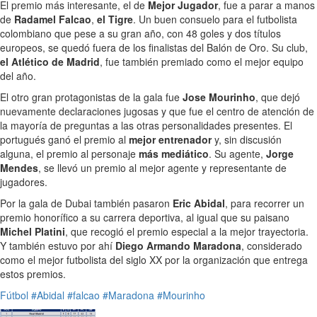
El premio más interesante, el de
Mejor Jugador
, fue a parar a manos
de
Radamel Falcao
,
el Tigre
. Un buen consuelo para el futbolista
colombiano que pese a su gran año, con 48 goles y dos títulos
europeos, se quedó fuera de los finalistas del Balón de Oro. Su club,
el Atlético de Madrid
, fue también premiado como el mejor equipo
del año.
El otro gran protagonistas de la gala fue
Jose Mourinho
, que dejó
nuevamente declaraciones jugosas y que fue el centro de atención de
la mayoría de preguntas a las otras personalidades presentes. El
portugués ganó el premio al
mejor entrenador
y, sin discusión
alguna, el premio al personaje
más mediático
. Su agente,
Jorge
Mendes
, se llevó un premio al mejor agente y representante de
jugadores.
Por la gala de Dubai también pasaron
Eric Abidal
, para recorrer un
premio honorífico a su carrera deportiva, al igual que su paisano
Michel Platini
, que recogió el premio especial a la mejor trayectoria.
Y también estuvo por ahí
Diego Armando Maradona
, considerado
como el mejor futbolista del siglo XX por la organización que entrega
estos premios.
Fútbol
#Abidal
#falcao
#Maradona
#Mourinho