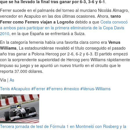
que se ha llevado la final tras ganar por 6-3, 3-6 y 6-1
.
Ferrer sucede en el palmarés del torneo al murciano Nicolás Almagro,
vencedor en Acapulco en las dos últimas ocasiones. Ahora,
tanto
Ferrer como Ferrero viajan a Logroño
debido a que
Costa convocó
a ambos para participar en la primera eliminatoria de la Copa Davis
2010
, en la que España se enfrentará a Suiza.
En la categoría femenia había una favorita clara como era
Venus
Williams
, La estadounidénse revalidó el título conseguido el pasado
año tras ganar a Polona Hercog por 2-6, 6-2 y 6-3. El partido empezó
con la sorprendente supeioridad de Hercog pero Williams rápidamente
impuso su juego y se apuntó un nuevo triunfo en el circuito que le
reporta 37.000 dólares.
Vía |
As
Tenis
#Acapulco
#Ferrer
#Ferrero
#mexico
#Venus-Williams
Tercera jornada de test de Fórmula 1 en Montmeló con Rosberg y la