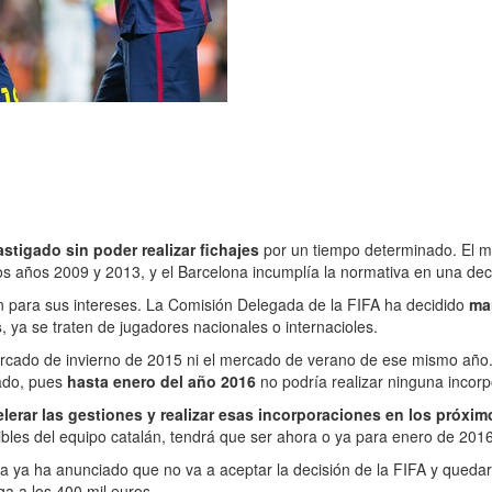
astigado sin poder realizar fichajes
por un tiempo determinado. El m
os años 2009 y 2013, y el Barcelona incumplía la normativa en una dec
en para sus intereses. La Comisión Delegada de la FIFA ha decidido
ma
s
, ya se traten de jugadores nacionales o internacioles.
ercado de invierno de 2015 ni el mercado de verano de ese mismo año. 
cado, pues
hasta enero del año 2016
no podría realizar ninguna incorp
lerar las gestiones y realizar esas incorporaciones en los próxim
bles del equipo catalán, tendrá que ser ahora o ya para enero de 2016
na ya ha anunciado que no va a aceptar la decisión de la FIFA y queda
ga a los 400 mil euros.