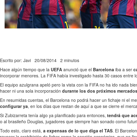
Escrito por: Javi
20/08/2014
2 minutos
Hace algún tiempo que la
UEFA
anunció que el
Barcelona
iba a ser
c
incorporar menores. La FIFA había investigado hasta 30 casos entre l
El equipo azulgrana apeló pero la vista con la FIFA no ha ido nada bi
hacer ni una sola incorporación
durante los dos próximos mercado
En resumidas cuentas, el Barcelona no podrá hacer un fichaje ni el m
configurar ya
, en los días que restan de aquí a que se cierre el mer
Si Zubizarreta tenía algo ya planificado para entonces,
tendrá que ace
o al brasileño Douglas, jugadores que siempre han sonado como futuri
Todo esto, claro está,
a expensas de lo que diga el TAS
. El Barcelo
revocar la prohibición de fichar como la sanción económica, que no lle