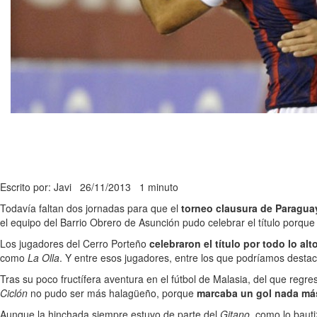
Escrito por: Javi
26/11/2013
1 minuto
Todavía faltan dos jornadas para que el
torneo clausura de Paragua
el equipo del Barrio Obrero de Asunción pudo celebrar el título porque
Los jugadores del Cerro Porteño
celebraron el título por todo lo alt
como
La Olla
. Y entre esos jugadores, entre los que podríamos destac
Tras su poco fructífera aventura en el fútbol de Malasia, del que re
Ciclón
no pudo ser más halagüeño, porque
marcaba un gol nada más
Aunque la hinchada siempre estuvo de parte del
Gitano
, como lo bauti