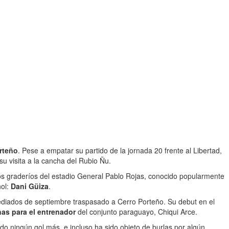
rteño
. Pese a empatar su partido de la jornada 20 frente al Libertad,
u visita a la cancha del Rubio Ñu.
os graderíos del estadio General Pablo Rojas, conocido popularmente
ñol:
Dani Güiza
.
mediados de septiembre traspasado a Cerro Porteño. Su debut en el
as para el entrenador
del conjunto paraguayo, Chiqui Arce.
ido ningún gol más, e incluso ha sido objeto de burlas por algún