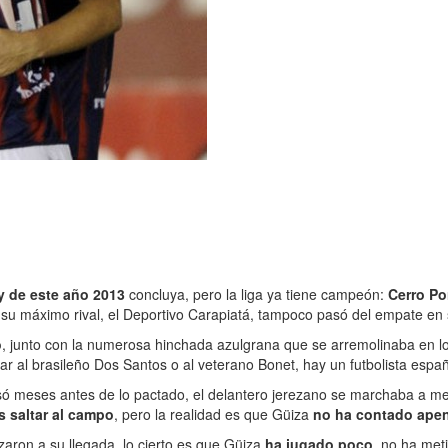
y de este año 2013
concluya, pero la liga ya tiene campeón:
Cerro Po
 su máximo rival, el Deportivo Carapiatá, tampoco pasó del empate en s
o
, junto con la numerosa hinchada azulgrana que se arremolinaba en l
ar al brasileño Dos Santos o al veterano Bonet, hay un futbolista espa
gresó meses antes de lo pactado, el delantero jerezano se marchaba a 
 saltar al campo
, pero la realidad es que Güiza
no ha contado apen
zaron a su llegada, lo cierto es que Güiza
ha jugado poco
, no ha met