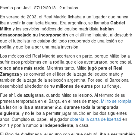
Escrito por: Javi
27/12/2013
2 minutos
En verano de 2003, el Real Madrid fichaba a un jugador que nunca
iba a vestir la camiseta blanca. Era argentino, se llamaba
Gabriel
Milito
y los servicios médicos del equipo madridista
habían
desaconsejado su incorporación
en el último instante, al descubrir
que el futbolista no estaba del todo recuperado de una lesión de
rodilla y que iba a ser una mala inversión.
Los médicos del Real Madrid acertaron en parte, porque Milito iba a
sufrir esos problemas en la rodilla que ellos aventuraron, pero eso sí,
cinco años más tarde
. Mientras tanto, Milito
jugó para el Real
Zaragoza
y se convirtió en el líder de la zaga del equipo maño y
también de la zaga de la selección argentina. Por eso, el Barcelona
desembolsó alrededor de
18 millones de euros
por su fichaje.
Fue ahí,
de azulgrana
, cuando Milito se lesionó. Al término de su
primera temporada en el Barça, en el mes de mayo,
Milito se rompía
.
La lesión
lo iba a mantener
k.o.
durante toda la temporada
siguiente
, y no le iba a permitir jugar mucho en los dos siguientes
años. Cumplido su papel, el jugador
obtenía la carta de libertad
en
2011 y ponía rumbo
a Independiente
, a casa.
El
Rojo
de Avellaneda, el equipo con el que debutó,
iba a ser también