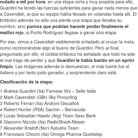
rodado a mil por hora
, en una etapa corta y muy propicia para ello,
Guardini ha tenido las fuerzas suficientes para ganar nada menos que
a Cavendish, al que su equipo había llevado en volandas hasta allí. El
británico además no sólo una pierde una etapa que llevaba su
nombre, sino
puntos que podrían hacerle perder finalmente el
maillot rojo
, si Purito Rodríguez llegase a ganar otra etapa.
Por eso, vimos a Cavendish visiblemente enfadado al cruzar la meta,
como recriminándole algo al bueno de Guardini. Pero al final,
preguntado por ello, el ciclista británico ha señalado que todo ha sido
el mal trago de perder y que
Guardini le había batido en un sprint
limpio
. Las imágenes además lo demuestran, el más fuerte fue el
italiano y por tanto justo ganador, y sorprendente claro está.
Clasificación de la etapa:
1 Andrea Guardini (Ita) Farnese Vini – Selle Italia
2 Mark Cavendish (GBr) Sky Procycling
3 Roberto Ferrari (Ita) Androni Giocattoli
4 Robert Hunter (RSA) Garmin – Barracuda
5 Lucas Sebastian Haedo (Arg) Team Saxo Bank
6 Giacomo Nizzolo (Ita) RadioShack-Nissan
7 Alexander Kristoff (Nor) Katusha Team
8 Francesco Chicchi (Ita) Omega Pharma-Quickstep