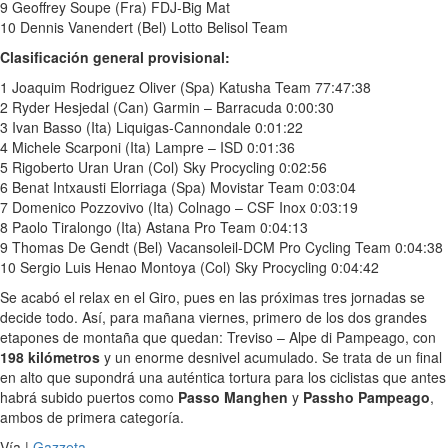
9 Geoffrey Soupe (Fra) FDJ-Big Mat
10 Dennis Vanendert (Bel) Lotto Belisol Team
Clasificación general provisional:
1 Joaquim Rodriguez Oliver (Spa) Katusha Team 77:47:38
2 Ryder Hesjedal (Can) Garmin – Barracuda 0:00:30
3 Ivan Basso (Ita) Liquigas-Cannondale 0:01:22
4 Michele Scarponi (Ita) Lampre – ISD 0:01:36
5 Rigoberto Uran Uran (Col) Sky Procycling 0:02:56
6 Benat Intxausti Elorriaga (Spa) Movistar Team 0:03:04
7 Domenico Pozzovivo (Ita) Colnago – CSF Inox 0:03:19
8 Paolo Tiralongo (Ita) Astana Pro Team 0:04:13
9 Thomas De Gendt (Bel) Vacansoleil-DCM Pro Cycling Team 0:04:38
10 Sergio Luis Henao Montoya (Col) Sky Procycling 0:04:42
Se acabó el relax en el Giro, pues en las próximas tres jornadas se
decide todo. Así, para mañana viernes, primero de los dos grandes
etapones de montaña que quedan: Treviso – Alpe di Pampeago, con
198 kilómetros
y un enorme desnivel acumulado. Se trata de un final
en alto que supondrá una auténtica tortura para los ciclistas que antes
habrá subido puertos como
Passo Manghen
y
Passho Pampeago
,
ambos de primera categoría.
Vía |
Gazzeta