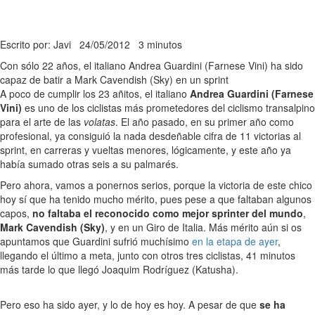
Escrito por: Javi
24/05/2012
3 minutos
Con sólo 22 años, el italiano Andrea Guardini (Farnese Vini) ha sido
capaz de batir a Mark Cavendish (Sky) en un sprint
A poco de cumplir los 23 añitos, el italiano
Andrea Guardini (Farnese
Vini)
es uno de los ciclistas más prometedores del ciclismo transalpino
para el arte de las
volatas
. El año pasado, en su primer año como
profesional, ya consiguió la nada desdeñable cifra de 11 victorias al
sprint, en carreras y vueltas menores, lógicamente, y este año ya
había sumado otras seis a su palmarés.
Pero ahora, vamos a ponernos serios, porque la victoria de este chico
hoy sí que ha tenido mucho mérito, pues pese a que faltaban algunos
capos,
no faltaba el reconocido como mejor sprinter del mundo
,
Mark Cavendish (Sky)
, y en un Giro de Italia. Más mérito aún si os
apuntamos que Guardini sufrió muchísimo
en la etapa de ayer
,
llegando el último a meta, junto con otros tres ciclistas, 41 minutos
más tarde lo que llegó Joaquim Rodríguez (Katusha).
Pero eso ha sido ayer, y lo de hoy es hoy. A pesar de que
se ha