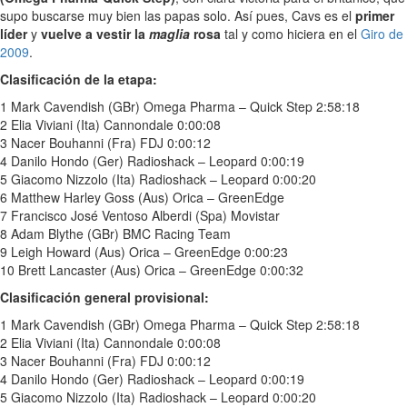
supo buscarse muy bien las papas solo. Así pues, Cavs es el
primer
líder
y
vuelve a vestir la
maglia
rosa
tal y como hiciera en el
Giro de
2009
.
Clasificación de la etapa:
1 Mark Cavendish (GBr) Omega Pharma – Quick Step 2:58:18
2 Elia Viviani (Ita) Cannondale 0:00:08
3 Nacer Bouhanni (Fra) FDJ 0:00:12
4 Danilo Hondo (Ger) Radioshack – Leopard 0:00:19
5 Giacomo Nizzolo (Ita) Radioshack – Leopard 0:00:20
6 Matthew Harley Goss (Aus) Orica – GreenEdge
7 Francisco José Ventoso Alberdi (Spa) Movistar
8 Adam Blythe (GBr) BMC Racing Team
9 Leigh Howard (Aus) Orica – GreenEdge 0:00:23
10 Brett Lancaster (Aus) Orica – GreenEdge 0:00:32
Clasificación general provisional:
1 Mark Cavendish (GBr) Omega Pharma – Quick Step 2:58:18
2 Elia Viviani (Ita) Cannondale 0:00:08
3 Nacer Bouhanni (Fra) FDJ 0:00:12
4 Danilo Hondo (Ger) Radioshack – Leopard 0:00:19
5 Giacomo Nizzolo (Ita) Radioshack – Leopard 0:00:20