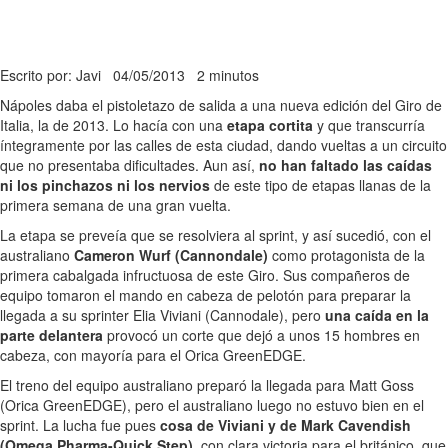
Escrito por: Javi
04/05/2013
2 minutos
Nápoles daba el pistoletazo de salida a una nueva edición del Giro de
Italia, la de 2013. Lo hacía con una
etapa cortita
y que transcurría
íntegramente por las calles de esta ciudad, dando vueltas a un circuito
que no presentaba dificultades. Aun así,
no han faltado las caídas
ni los pinchazos ni los nervios
de este tipo de etapas llanas de la
primera semana de una gran vuelta.
La etapa se preveía que se resolviera al sprint, y así sucedió, con el
australiano
Cameron Wurf (Cannondale)
como protagonista de la
primera cabalgada infructuosa de este Giro. Sus compañeros de
equipo tomaron el mando en cabeza de pelotón para preparar la
llegada a su sprinter Elia Viviani (Cannodale), pero
una caída en la
parte delantera
provocó un corte que dejó a unos 15 hombres en
cabeza, con mayoría para el Orica GreenEDGE.
El treno del equipo australiano preparó la llegada para Matt Goss
(Orica GreenEDGE), pero el australiano luego no estuvo bien en el
sprint. La lucha fue pues
cosa de Viviani y de Mark Cavendish
(Omega Pharma-Quick Step)
, con clara victoria para el británico, que