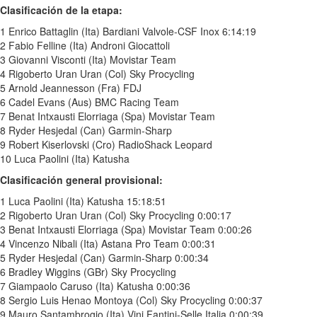
Clasificación de la etapa:
1 Enrico Battaglin (Ita) Bardiani Valvole-CSF Inox 6:14:19
2 Fabio Felline (Ita) Androni Giocattoli
3 Giovanni Visconti (Ita) Movistar Team
4 Rigoberto Uran Uran (Col) Sky Procycling
5 Arnold Jeannesson (Fra) FDJ
6 Cadel Evans (Aus) BMC Racing Team
7 Benat Intxausti Elorriaga (Spa) Movistar Team
8 Ryder Hesjedal (Can) Garmin-Sharp
9 Robert Kiserlovski (Cro) RadioShack Leopard
10 Luca Paolini (Ita) Katusha
Clasificación general provisional:
1 Luca Paolini (Ita) Katusha 15:18:51
2 Rigoberto Uran Uran (Col) Sky Procycling 0:00:17
3 Benat Intxausti Elorriaga (Spa) Movistar Team 0:00:26
4 Vincenzo Nibali (Ita) Astana Pro Team 0:00:31
5 Ryder Hesjedal (Can) Garmin-Sharp 0:00:34
6 Bradley Wiggins (GBr) Sky Procycling
7 Giampaolo Caruso (Ita) Katusha 0:00:36
8 Sergio Luis Henao Montoya (Col) Sky Procycling 0:00:37
9 Mauro Santambrogio (Ita) Vini Fantini-Selle Italia 0:00:39