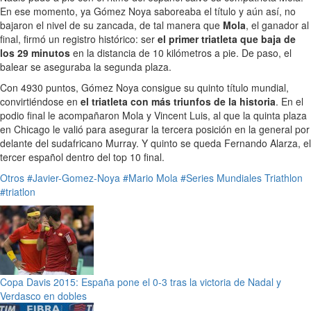
En ese momento, ya Gómez Noya saboreaba el título y aún así, no
bajaron el nivel de su zancada, de tal manera que
Mola
, el ganador al
final, firmó un registro histórico: ser
el primer triatleta que baja de
los 29 minutos
en la distancia de 10 kilómetros a pie. De paso, el
balear se aseguraba la segunda plaza.
Con 4930 puntos, Gómez Noya consigue su quinto título mundial,
convirtiéndose en
el triatleta con más triunfos de la historia
. En el
podio final le acompañaron Mola y Vincent Luis, al que la quinta plaza
en Chicago le valió para asegurar la tercera posición en la general por
delante del sudafricano Murray. Y quinto se queda Fernando Alarza, el
tercer español dentro del top 10 final.
Otros
#Javier-Gomez-Noya
#Mario Mola
#Series Mundiales Triathlon
#triatlon
Copa Davis 2015: España pone el 0-3 tras la victoria de Nadal y
Verdasco en dobles