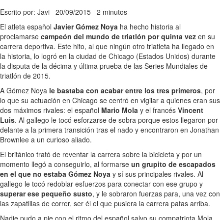
Escrito por: Javi
20/09/2015
2 minutos
El atleta español
Javier Gómez Noya
ha hecho historia al
proclamarse
campeón del mundo de triatlón por quinta vez
en su
carrera deportiva. Este hito, al que ningún otro triatleta ha llegado en
la historia, lo logró en la ciudad de Chicago (Estados Unidos) durante
la disputa de la décima y última prueba de las Series Mundiales de
triatlón de 2015.
A Gómez Noya
le bastaba con acabar entre los tres primeros
, por
lo que su actuación en Chicago se centró en vigilar a quienes eran sus
dos máximos rivales: el español
Mario Mola
y el francés
Vincent
Luis
. Al gallego le tocó esforzarse de sobra porque estos llegaron por
delante a la primera transición tras el nado y encontraron en Jonathan
Brownlee a un curioso aliado.
El británico trató de reventar la carrera sobre la bicicleta y por un
momento llegó a conseguirlo, al formarse
un grupito de escapados
en el que no estaba Gómez Noya
y sí sus principales rivales. Al
gallego le tocó redoblar esfuerzos para conectar con ese grupo y
superar ese pequeño susto
, y le sobraron fuerzas para, una vez con
las zapatillas de correr, ser él el que pusiera la carrera patas arriba.
Nadie pudo a pie con el ritmo del español salvo su compatriota Mola.