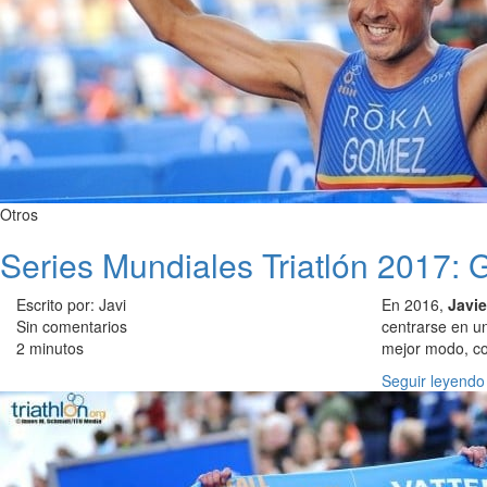
Otros
Series Mundiales Triatlón 2017: 
Escrito por: Javi
En 2016,
Javi
Sin comentarios
centrarse en un
2 minutos
mejor modo, con
Seguir leyendo