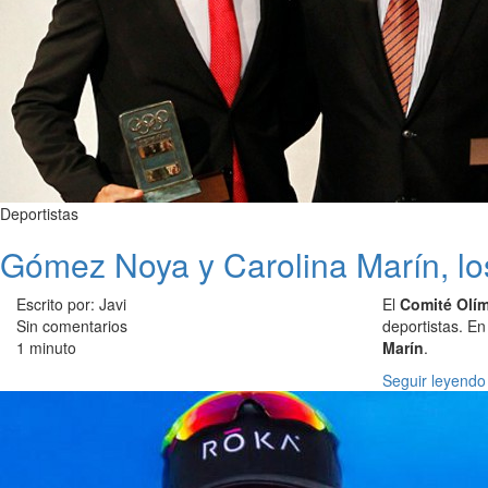
Deportistas
Gómez Noya y Carolina Marín, lo
Escrito por: Javi
El
Comité Olí
Sin comentarios
deportistas. E
1 minuto
Marín
.
Seguir leyendo