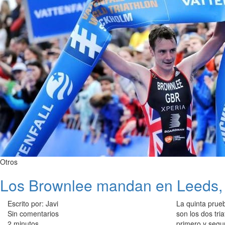
Otros
Los Brownlee mandan en Leeds, 
Escrito por: Javi
La quinta prueb
Sin comentarios
son los dos tr
2 minutos
primero y segu