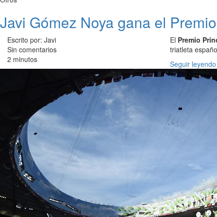
Javi Gómez Noya gana el Premio 
Escrito por: Javi
El
Premio Prin
Sin comentarios
triatleta espa
2 minutos
Seguir leyendo