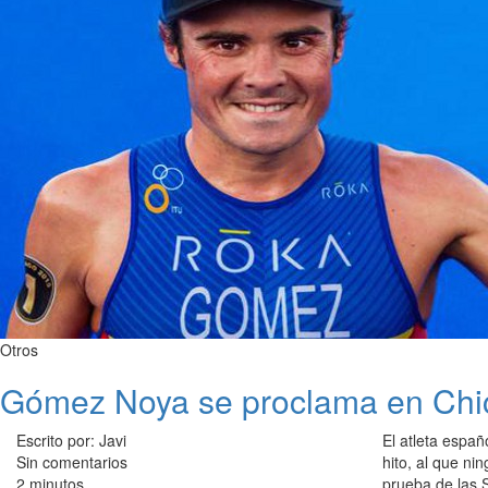
Otros
Gómez Noya se proclama en Chic
Escrito por: Javi
El atleta españ
Sin comentarios
hito, al que ni
2 minutos
prueba de las S