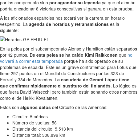
por los campeonato sino
por agrandar su leyenda
ya que el alemán
podría encadenar 8 victorias consecutivas si ganara en esta prueba.
A los aficionados españoles nos tocará ver la carrera en horario
vespertino. La
agenda de horarios y retransmisiones
es la
siguiente:
En la pelea por el subcampeonato Alonso y Hamilton están separados
por 42 puntos.
De esta pelea se ha caído Kimi Raikkonen
que
no
volverá a correr esta temporada
porque ha sido operado de su
problemas de espalda. Este es un grave contratiempo para Lotus que
tiene 297 puntos en el Mundial de Constructores por los 323 de
Ferrari y 334 de Mercedes.
La escudería de Gerard López tiene
que confirmar rápidamente el sustituto del finlandés
. Lo lógico es
que fuera David Valsecchi pero también están sonando otros nombres
como el de Heikki Kovalainen.
Estos son
algunos datos
del Circuito de las Américas:
Circuito: Américas
Número de vueltas: 56
Distancia del circuito: 5.513 km
Distancia total: 308.896 km