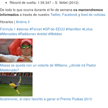
Récord de vuelta: 1:39.347 – S. Vettel (2012)
De todo lo que ocurra durante el fin de semana
os mantendremos
informados
a través de nuestro
Twitter
,
Facebook
y
feed de noticias
.
Horarios |
Antena 3
Fórmula 1
#alonso
#Ferrari
#GP-de-EEUU
#Hamilton
#Lotus
#Mercedes
#Raikkonen
#vettel
#Webber
Massa se queda con un volante de Williams, ¿dónde irá Pastor
Maldonado?
Ibrahimovic, el claro favorito a ganar el Premio Puskas 2013