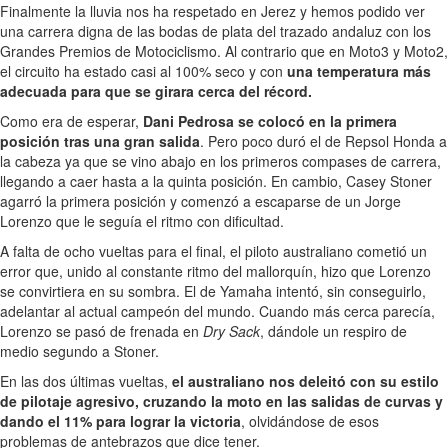
Finalmente la lluvia nos ha respetado en Jerez y hemos podido ver
una carrera digna de las bodas de plata del trazado andaluz con los
Grandes Premios de Motociclismo. Al contrario que en Moto3 y Moto2,
el circuito ha estado casi al 100% seco y con
una temperatura más
adecuada para que se girara cerca del récord.
Como era de esperar,
Dani Pedrosa se colocó en la primera
posición tras una gran salida
. Pero poco duró el de Repsol Honda a
la cabeza ya que se vino abajo en los primeros compases de carrera,
llegando a caer hasta a la quinta posición. En cambio, Casey Stoner
agarró la primera posición y comenzó a escaparse de un Jorge
Lorenzo que le seguía el ritmo con dificultad.
A falta de ocho vueltas para el final, el piloto australiano cometió un
error que, unido al constante ritmo del mallorquín, hizo que Lorenzo
se convirtiera en su sombra. El de Yamaha intentó, sin conseguirlo,
adelantar al actual campeón del mundo. Cuando más cerca parecía,
Lorenzo se pasó de frenada en
Dry Sack
, dándole un respiro de
medio segundo a Stoner.
En las dos últimas vueltas,
el australiano nos deleitó con su estilo
de pilotaje agresivo, cruzando la moto en las salidas de curvas y
dando el 11% para lograr la victoria
, olvidándose de esos
problemas de antebrazos que dice tener.