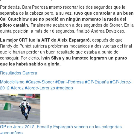
Por detrás, Dani Pedrosa intentó recortar los dos segundos que le
separaba de la cabeza pero, a su vez,
tuvo que controlar a un buen
Cal Crutchlow que no perdió en ningún momento la rueda del
piloto catalán.
Finalmente acabaron a dos segundos de Stoner. En la
quinta posición, a más de 18 segundos, finalizó Andrea Dovizioso.
La mejor CRT fue la ART de Aleix Espargaró
, después de que
Randy de Puniet sufriera problemas mecánicos a dos vueltas del final
que le harían perder un buen resultado que estaba a punto de
conseguir. Por cierto,
Iván Silva y su Inmotec lograron un punto
que les habrá sabido a gloria
.
Resultados Carrera
Motociclismo
#Casey-Stoner
#Dani-Pedrosa
#GP-España
#GP-Jerez-
2012
#Jerez
#Jorge-Lorenzo
#motogp
GP de Jerez 2012: Fenati y Espargaró vencen en las categorías
«pequeñas»