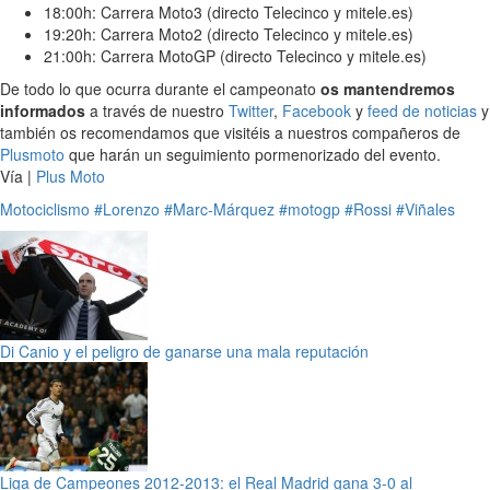
18:00h: Carrera Moto3 (directo Telecinco y mitele.es)
19:20h: Carrera Moto2 (directo Telecinco y mitele.es)
21:00h: Carrera MotoGP (directo Telecinco y mitele.es)
De todo lo que ocurra durante el campeonato
os mantendremos
informados
a través de nuestro
Twitter
,
Facebook
y
feed de noticias
y
también os recomendamos que visitéis a nuestros compañeros de
Plusmoto
que harán un seguimiento pormenorizado del evento.
Vía |
Plus Moto
Motociclismo
#Lorenzo
#Marc-Márquez
#motogp
#Rossi
#Viñales
Di Canio y el peligro de ganarse una mala reputación
Liga de Campeones 2012-2013: el Real Madrid gana 3-0 al