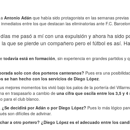
e a
Antonio Adán
que había sido protagonista en las semanas previas cu
s inmediatos entre los que destacan las eliminatorias ante F.C. Barc
5 días me pasó a mí con una expulsión y ahora ha sido p
n la que se pierde un compañero pero el fútbol es así. H
ue
todavía está en formación
, sin experiencia en grandes partidos y 
emporada solo con dos porteros canteranos?
Pues era una posibilidad
os se han hecho con los servicios de Diego López
.
ejores momentos los vivió bajo los palos de la portería del Villarreal
ema en traspasarlo a cambio de
una cifra que oscila entre los 3,5 y 
 para el club blanco.
.
¿Se decidirá por Adán o por Diego López?
Pues lo más lógico pare
és son difíciles de adivinar.
ichar a otro portero? ¿Diego López es el adecuado entre los ca