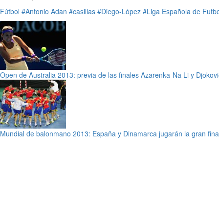
Fútbol
#Antonio Adan
#casillas
#Diego-López
#Liga Española de Futbo
Open de Australia 2013: previa de las finales Azarenka-Na Li y Djokov
Mundial de balonmano 2013: España y Dinamarca jugarán la gran fina