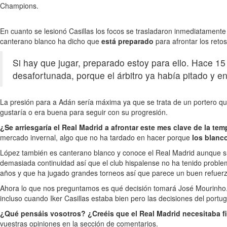
Champions.
En cuanto se lesionó Casillas los focos se trasladaron inmediatament
canterano blanco ha dicho que
está preparado
para afrontar los reto
Si hay que jugar, preparado estoy para ello. Hace 1
desafortunada, porque el árbitro ya había pitado y e
La presión para a Adán sería máxima ya que se trata de un portero q
gustaría o era buena para seguir con su progresión.
¿Se arriesgaría el Real Madrid a afrontar este mes clave de la t
mercado invernal, algo que no ha tardado en hacer porque
los blanc
López también es canterano blanco y conoce el Real Madrid aunque sus m
demasiada continuidad así que el club hispalense no ha tenido probl
años y que ha jugado grandes torneos así que parece un buen refuerzo
Ahora lo que nos preguntamos es qué decisión tomará José Mourinho
incluso cuando Iker Casillas estaba bien pero las decisiones del portugu
¿Qué pensáis vosotros? ¿Creéis que el Real Madrid necesitaba f
vuestras opiniones en la sección de comentarios.