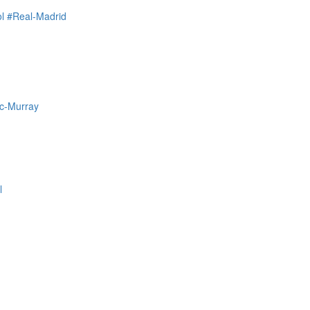
l
#Real-Madrid
ic-Murray
l