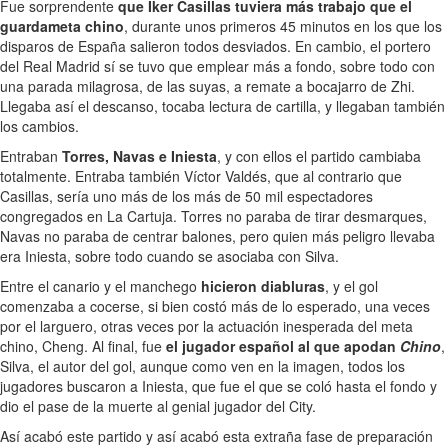
Fue sorprendente
que Iker Casillas tuviera más trabajo que el
guardameta chino
, durante unos primeros 45 minutos en los que los
disparos de España salieron todos desviados. En cambio, el portero
del Real Madrid sí se tuvo que emplear más a fondo, sobre todo con
una parada milagrosa, de las suyas, a remate a bocajarro de Zhi.
Llegaba así el descanso, tocaba lectura de cartilla, y llegaban también
los cambios.
Entraban
Torres, Navas e Iniesta
, y con ellos el partido cambiaba
totalmente. Entraba también Víctor Valdés, que al contrario que
Casillas, sería uno más de los más de 50 mil espectadores
congregados en La Cartuja. Torres no paraba de tirar desmarques,
Navas no paraba de centrar balones, pero quien más peligro llevaba
era Iniesta, sobre todo cuando se asociaba con Silva.
Entre el canario y el manchego
hicieron diabluras
, y el gol
comenzaba a cocerse, si bien costó más de lo esperado, una veces
por el larguero, otras veces por la actuación inesperada del meta
chino, Cheng. Al final, fue
el jugador español al que apodan
Chino
,
Silva, el autor del gol, aunque como ven en la imagen, todos los
jugadores buscaron a Iniesta, que fue el que se coló hasta el fondo y
dio el pase de la muerte al genial jugador del City.
Así acabó este partido y así acabó esta extraña fase de preparación