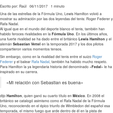
Escrito por: Raúl
06/11/2017
1 minuto
Una de las estrellas de la Fórmula Uno, Lewis Hamilton volvió a
mostrar su admiración por las dos leyendas del tenis: Roger Federer y
Rafa Nadal.
Al igual que en el mundo del deporte blanco el tenis, también han
habido feroces rivalidades en la
Fórmula Uno
. En los últimos años,
una fuerte rivalidad se ha dado entre el británico
Lewis Hamilton
y el
alemán
Sebastian Vettel
en la temporada 2017 y los dos pilotos
compartieron varios momentos tensos.
Sin embargo, como en la rivalidad del tenis entre el suizo
Roger
Federer
y el balear
Rafa Nadal
, también ha habido mucho respeto.
Para Hamilton la ya legendaria historia del denominado «
Fedal
» le ha
inspirado en su carrera.
«Mi relación con Sebastian es buena»
dijo
Hamilton
, quien ganó su cuarto título en
México
. En 2008 el
británico se catalogó asimismo como el Rafa Nadal de la Fórmula
Uno, reconociendo en el épico triunfo de Wimbledon del español esa
temporada, el mismo fuego que arde dentro de él en la pista de