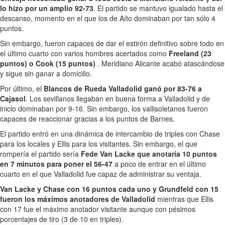
lo hizo por un amplio 92-73
. El partido se mantuvo igualado hasta el
descanso, momento en el que los de Aíto dominaban por tan sólo 4
puntos.
Sin embargo, fueron capaces de dar el estirón definitivo sobre todo en
el último cuarto con varios hombres acertados como
Freeland (23
puntos) o Cook (15 puntos)
. Meridiano Alicante acabó atascándose
y sigue sin ganar a domicilio.
Por último, el
Blancos de Rueda Valladolid ganó por 83-76 a
Cajasol
. Los sevillanos llegaban en buena forma a Valladolid y de
inicio dominaban por 9-16. Sin embargo, los vallisoletanos fueron
capaces de reaccionar gracias a los puntos de Barnes.
El partido entró en una dinámica de intercambio de triples con Chase
para los locales y Ellis para los visitantes. Sin embargo, el que
rompería el partido sería
Fede Van Lacke que anotaría 10 puntos
en 7 minutos para poner el 56-47
a poco de entrar en el último
cuarto en el que Valladolid fue capaz de administrar su ventaja.
Van Lacke y Chase con 16 puntos cada uno y Grundfeld con 15
fueron los máximos anotadores de Valladolid
mientras que Ellis
con 17 fue el máximo anotador visitante aunque con pésimos
porcentajes de tiro (3 de 10 en triples).