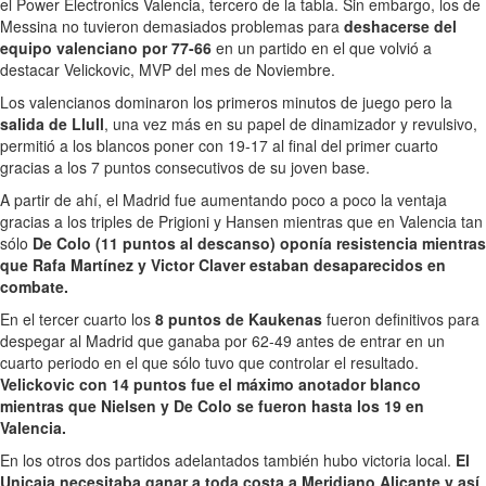
el Power Electronics Valencia, tercero de la tabla. Sin embargo, los de
Messina no tuvieron demasiados problemas para
deshacerse del
equipo valenciano por 77-66
en un partido en el que volvió a
destacar Velickovic, MVP del mes de Noviembre.
Los valencianos dominaron los primeros minutos de juego pero la
salida de Llull
, una vez más en su papel de dinamizador y revulsivo,
permitió a los blancos poner con 19-17 al final del primer cuarto
gracias a los 7 puntos consecutivos de su joven base.
A partir de ahí, el Madrid fue aumentando poco a poco la ventaja
gracias a los triples de Prigioni y Hansen mientras que en Valencia tan
sólo
De Colo (11 puntos al descanso) oponía resistencia mientras
que Rafa Martínez y Victor Claver estaban desaparecidos en
combate.
En el tercer cuarto los
8 puntos de Kaukenas
fueron definitivos para
despegar al Madrid que ganaba por 62-49 antes de entrar en un
cuarto periodo en el que sólo tuvo que controlar el resultado.
Velickovic con 14 puntos fue el máximo anotador blanco
mientras que Nielsen y De Colo se fueron hasta los 19 en
Valencia.
En los otros dos partidos adelantados también hubo victoria local.
El
Unicaja necesitaba ganar a toda costa a Meridiano Alicante y así