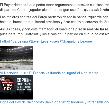
El Bayer demostró que podía tener argumentos ofensivos e incluso real
disparo de Castro, jugador alemán de origen español,
que acabó reb
Las mejores contras del Barça partieron desde la banda izquierda con 
balón al hueco para el lateral brasileño y éste centró al corazón del á
Asi las cosas, y con éste marcador, el Barcelona
prácticamente ha res
pues para Pep Guardiola y los suyos en un partido en el que no estuv
Fútbol
#barcelona
#Bayer-Leverkusen
#Champions League
VI Naciones 2012: El Francia vs Irlanda se jugará el 4 de Marzo
Copa del Rey de Baloncesto Barcelona 2012: horarios y retransmisione