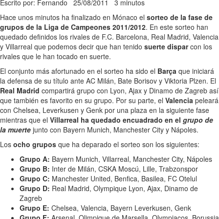
Escrito por: Fernando
25/08/2011
3 minutos
Hace unos minutos ha finalizado en Mónaco el
sorteo de la fase de
grupos de la Liga de Campeones 2011/2012
. En este sorteo han
quedado definidos los rivales de F.C. Barcelona, Real Madrid, Valencia
y Villarreal que podemos decir que han tenido
suerte dispar
con los
rivales que le han tocado en suerte.
El conjunto más afortunado en el sorteo ha sido el
Barça
que iniciará
la defensa de su título ante AC Milán, Bate Borisov y Viktoria Plzen. El
Real Madrid
compartirá grupo con Lyon, Ajax y Dinamo de Zagreb así
que también es favorito en su grupo. Por su parte, el
Valencia
peleará
con Chelsea, Leverkusen y Genk por una plaza en la siguiente fase
mientras que el
Villarreal ha quedado encuadrado en el
grupo de
la muerte
junto con Bayern Munich, Manchester City y Nápoles.
Los
ocho grupos
que ha deparado el sorteo son los siguientes:
Grupo A:
Bayern Munich, Villarreal, Manchester City, Nápoles
Grupo B:
Inter de Milán, CSKA Moscú, Lille, Trabzonspor
Grupo C:
Manchester United, Benfica, Basilea, FC Otelul
Grupo D:
Real Madrid, Olympique Lyon, Ajax, Dinamo de
Zagreb
Grupo E:
Chelsea, Valencia, Bayern Leverkusen, Genk
Grupo F:
Arsenal, Olimpique de Marsella, Olympiacos, Borussia