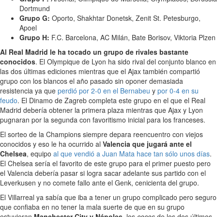
Dortmund
Grupo G:
Oporto, Shakhtar Donetsk, Zenit St. Petesburgo,
Apoel
Grupo H:
F.C. Barcelona, AC Milán, Bate Borisov, Viktoria Plzen
Al Real Madrid le ha tocado un grupo de rivales bastante
conocidos
. El Olympique de Lyon ha sido rival del conjunto blanco en
las dos últimas ediciones mientras que el Ajax también compartió
grupo con los blancos el año pasado sin oponer demasiada
resistencia ya que
perdió por 2-0 en el Bernabeu
y
por 0-4 en su
feudo
. El Dinamo de Zagreb completa este grupo en el que el Real
Madrid debería obtener la primera plaza mientras que Ajax y Lyon
pugnaran por la segunda con favoritismo inicial para los franceses.
El sorteo de la Champions siempre depara reencuentro con viejos
conocidos y eso le ha ocurrido al
Valencia que jugará ante el
Chelsea
, equipo
al que vendió a Juan Mata hace tan sólo unos días
.
El Chelsea sería el favorito de este grupo para el primer puesto pero
el Valencia debería pasar si logra sacar adelante sus partido con el
Leverkusen y no comete fallo ante el Genk, cenicienta del grupo.
El Villarreal ya sabía que iba a tener un grupo complicado pero seguro
que confiaba en no tener la mala suerte de que en su grupo
estuvieran
Manchester City y Nápoles
, los
cocos
de los dos últimos