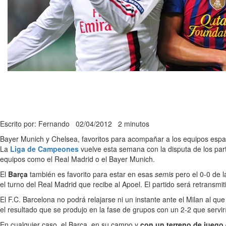
Escrito por: Fernando
02/04/2012
2 minutos
Bayer Munich y Chelsea, favoritos para acompañar a los equipos espa
La
Liga de Campeones
vuelve esta semana con la disputa de los par
equipos como el Real Madrid o el Bayer Munich.
El
Barça
también es favorito para estar en esas
semis
pero el 0-0 de l
el turno del Real Madrid que recibe al Apoel. El partido será retransmi
El F.C. Barcelona no podrá relajarse ni un instante ante el Milan al qu
el resultado que se produjo en la fase de grupos con un 2-2 que servirí
En cualquier caso, el Barça, en su campo y
con un terreno de juego