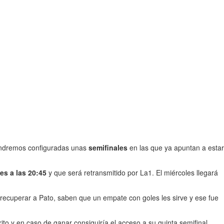
 tendremos configuradas unas
semifinales
en las que ya apuntan a estar
es a las 20:45
y que será retransmitido por La1. El miércoles llegará
n recuperar a Pato, saben que un empate con goles les sirve y ese fue
ito y en caso de ganar consiguiría el acceso a su quinta semifinal