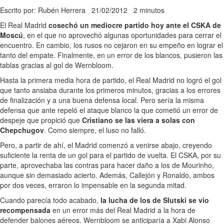
Escrito por: Rubén Herrera
21/02/2012
2 minutos
El Real Madrid
cosechó un mediocre partido hoy ante el CSKA de
Moscú
, en el que no aprovechó algunas oportunidades para cerrar el
encuentro. En cambio, los rusos no cejaron en su empeño en lograr el
tanto del empate. Finalmente, en un error de los blancos, pusieron las
tablas gracias al gol de Wernbloom.
Hasta la primera media hora de partido, el Real Madrid no logró el gol
que tanto ansiaba durante los primeros minutos, gracias a los errores
de finalización y a una buena defensa local. Pero sería la misma
defensa que ante repeló el ataque blanco la que cometió un error de
despeje que propició que
Cristiano se las viera a solas con
Chepchugov
. Como siempre, el luso no falló.
Pero, a partir de ahí, el Madrid comenzó a venirse abajo, creyendo
suficiente la renta de un gol para el partido de vuelta. El CSKA, por su
parte, aprovechaba las contras para hacer daño a los de Mourinho,
aunque sin demasiado acierto. Además, Callejón y Ronaldo, ambos
por dos veces, erraron lo impensable en la segunda mitad.
Cuando parecía todo acabado,
la lucha de los de Slutski se vio
recompensada
en un error más del Real Madrid a la hora de
defender balones aéreos. Wernbloom se anticiparía a Xabi Alonso