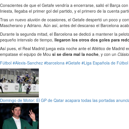
Conscientes de que el Getafe vendría a encerrarse, salió el Barça con
Iniesta, llegaba el primer gol del partido, y el primero de la cuenta part
Tras un nuevo aluvión de ocasiones, el Getafe despertó un poco y com
Mascherano y Adriano. Aún así, antes del descanso el Barcelona aca
Durante la segunda mitad, el Barcelona se dedicó a mantener la pelot
pequeño intervalo de tiempo,
llegaron los otros dos goles para red
Así pues, el Real Madrid juega esta noche ante el Atlético de Madrid e
empatase el equipo de Mou
si se diera mal la noche
, y con un
Clási
Fútbol
#Alexis-Sanchez
#barcelona
#Getafe
#Liga Española de Fútbol
Domingo de Motor: El GP de Qatar acapara todas las portadas anuncia