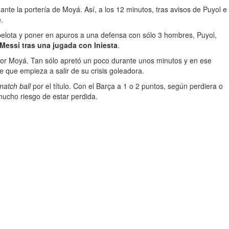
nte la portería de Moyá. Así, a los 12 minutos, tras avisos de Puyol e
e
.
 pelota y poner en apuros a una defensa con sólo 3 hombres, Puyol,
 Messi tras una jugada con Iniesta
.
por Moyá. Tan sólo apretó un poco durante unos minutos y en ese
e que empieza a salir de su crisis goleadora.
match ball
por el título. Con el Barça a 1 o 2 puntos, según perdiera o
mucho riesgo de estar perdida.