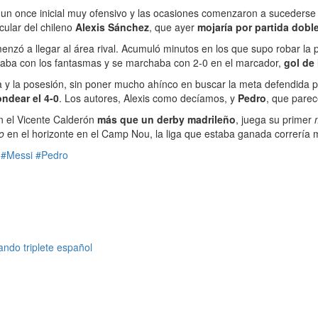
 un once inicial muy ofensivo y las ocasiones comenzaron a sucederse a
icular del chileno
Alexis Sánchez
, que ayer
mojaría por partida dobl
enzó a llegar al área rival. Acumuló minutos en los que supo robar la
baba con los fantasmas y se marchaba con 2-0 en el marcador,
gol de
a y la posesión, sin poner mucho ahínco en buscar la meta defendida 
ondear el 4-0
. Los autores, Alexis como decíamos, y
Pedro
, que parec
n el Vicente Calderón
más que un derby madrileño
, juega su primer
co
en el horizonte en el Camp Nou, la liga que estaba ganada correría 
#Messi
#Pedro
ndo triplete español