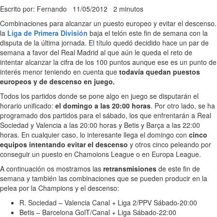
Escrito por: Fernando
11/05/2012
2 minutos
Combinaciones para alcanzar un puesto europeo y evitar el descenso.
la
Liga de Primera División
baja el telón este fin de semana con la
disputa de la última jornada. El título quedó decidido hace un par de
semana a favor del Real Madrid al que aún le queda el reto de
intentar alcanzar la cifra de los 100 puntos aunque ese es un punto de
interés menor teniendo en cuenta que
todavía quedan puestos
europeos y de descenso en juego.
Todos los partidos donde se pone algo en juego se disputarán el
horario unificado:
el domingo a las 20:00 horas
. Por otro lado, se ha
programado dos partidos para el sábado, los que enfrentarán a Real
Sociedad y Valencia a las 20:00 horas y Betis y Barça a las 22:00
horas. En cualquier caso, lo interesante llega el domingo con
cinco
equipos intentando evitar el descenso
y otros cinco peleando por
conseguir un puesto en Chamoions League o en Europa League.
A continuación os mostramos las
retransmisiones
de este fin de
semana y también las combinaciones que se pueden producir en la
pelea por la Champions y el descenso:
R. Sociedad – Valencia Canal + Liga 2/PPV Sábado-20:00
Betis – Barcelona GolT/Canal + Liga Sábado-22:00