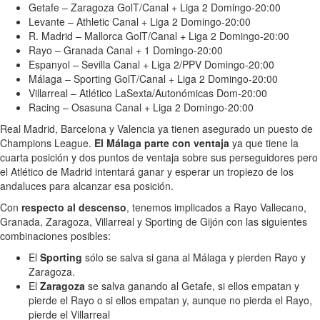
Getafe – Zaragoza GolT/Canal + Liga 2 Domingo-20:00
Levante – Athletic Canal + Liga 2 Domingo-20:00
R. Madrid – Mallorca GolT/Canal + Liga 2 Domingo-20:00
Rayo – Granada Canal + 1 Domingo-20:00
Espanyol – Sevilla Canal + Liga 2/PPV Domingo-20:00
Málaga – Sporting GolT/Canal + Liga 2 Domingo-20:00
Villarreal – Atlético LaSexta/Autonómicas Dom-20:00
Racing – Osasuna Canal + Liga 2 Domingo-20:00
Real Madrid, Barcelona y Valencia ya tienen asegurado un puesto de
Champions League.
El Málaga parte con ventaja
ya que tiene la
cuarta posición y dos puntos de ventaja sobre sus perseguidores pero
el Atlético de Madrid intentará ganar y esperar un tropiezo de los
andaluces para alcanzar esa posición.
Con
respecto al descenso
, tenemos implicados a Rayo Vallecano,
Granada, Zaragoza, Villarreal y Sporting de Gijón con las siguientes
combinaciones posibles:
El
Sporting
sólo se salva si gana al Málaga y pierden Rayo y
Zaragoza.
El
Zaragoza
se salva ganando al Getafe, si ellos empatan y
pierde el Rayo o si ellos empatan y, aunque no pierda el Rayo,
pierde el Villarreal