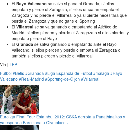
El
Rayo Vallecano
se salva si gana al Granada, si ellos
empatan y pierde el Zaragoza, si ellos empatan empata el
Zaragoza y no pierde el Villarreal o ya si pierde necesitará que
pierda el Zaragoza y que no gane el Sporting
El
Villarreal
se salva ganando o empatando al Atlético de
Madrid, si ellos pierden y pierde el Zaragoza o si ellos pierden y
empata o pierde el Rayo
El
Granada
se salva ganando o empatando ante el Rayo
Vallecano, si ellos pierden y pierde o empata el Zaragoza o
también si ellos pierden y pierde el Villarreal
Vía |
LFP
Fútbol
#Betis
#Granada
#Liga Española de Fútbol
#malaga
#Rayo-
Vallecano
#Real-Madrid
#Sporting-de-Gijon
#Villarreal
Euroliga Final Four Estambul 2012: CSKA derrota a Panathinaikos y
ya espera a Barcelona u Olympiacos