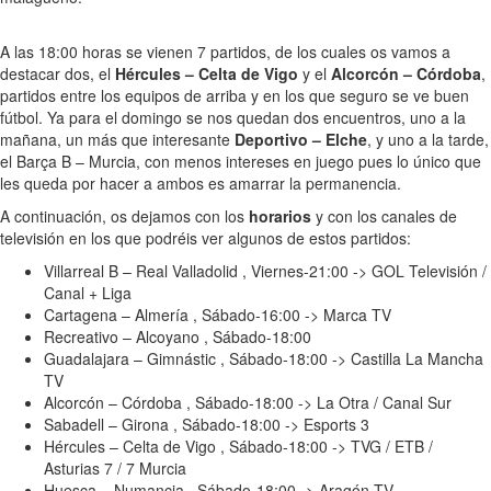
A las 18:00 horas se vienen 7 partidos, de los cuales os vamos a
destacar dos, el
Hércules – Celta de Vigo
y el
Alcorcón – Córdoba
,
partidos entre los equipos de arriba y en los que seguro se ve buen
fútbol. Ya para el domingo se nos quedan dos encuentros, uno a la
mañana, un más que interesante
Deportivo – Elche
, y uno a la tarde,
el Barça B – Murcia, con menos intereses en juego pues lo único que
les queda por hacer a ambos es amarrar la permanencia.
A continuación, os dejamos con los
horarios
y con los canales de
televisión en los que podréis ver algunos de estos partidos:
Villarreal B – Real Valladolid , Viernes-21:00 -> GOL Televisión /
Canal + Liga
Cartagena – Almería , Sábado-16:00 -> Marca TV
Recreativo – Alcoyano , Sábado-18:00
Guadalajara – Gimnástic , Sábado-18:00 -> Castilla La Mancha
TV
Alcorcón – Córdoba , Sábado-18:00 -> La Otra / Canal Sur
Sabadell – Girona , Sábado-18:00 -> Esports 3
Hércules – Celta de Vigo , Sábado-18:00 -> TVG / ETB /
Asturias 7 / 7 Murcia
Huesca – Numancia , Sábado-18:00 -> Aragón TV