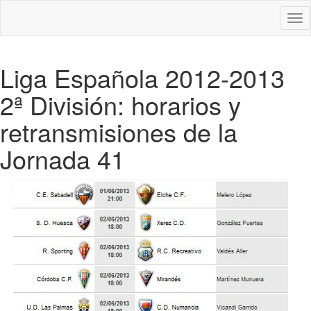
Des
nav
Liga Española 2012-2013
2ª División: horarios y
retransmisiones de la
Jornada 41