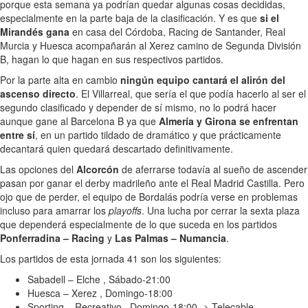
porque esta semana ya podrían quedar algunas cosas decididas,
especialmente en la parte baja de la clasificación. Y es que
si el
Mirandés gana
en casa del Córdoba, Racing de Santander, Real
Murcia y Huesca acompañarán al Xerez camino de Segunda División
B, hagan lo que hagan en sus respectivos partidos.
Por la parte alta en cambio
ningún equipo cantará el alirón del
ascenso directo
. El Villarreal, que sería el que podía hacerlo al ser el
segundo clasificado y depender de sí mismo, no lo podrá hacer
aunque gane al Barcelona B ya que
Almería y Girona se enfrentan
entre sí
, en un partido tildado de dramático y que prácticamente
decantará quien quedará descartado definitivamente.
Las opciones del
Alcorcón
de aferrarse todavía al sueño de ascender
pasan por ganar el derby madrileño ante el Real Madrid Castilla. Pero
ojo que de perder, el equipo de Bordalás podría verse en problemas
incluso para amarrar los
playoffs
. Una lucha por cerrar la sexta plaza
que dependerá especialmente de lo que suceda en los partidos
Ponferradina – Racing
y
Las Palmas – Numancia
.
Los partidos de esta jornada 41 son los siguientes:
Sabadell – Elche , Sábado-21:00
Huesca – Xerez , Domingo-18:00
Sporting – Recreativo , Domingo-18:00 -> Telecable