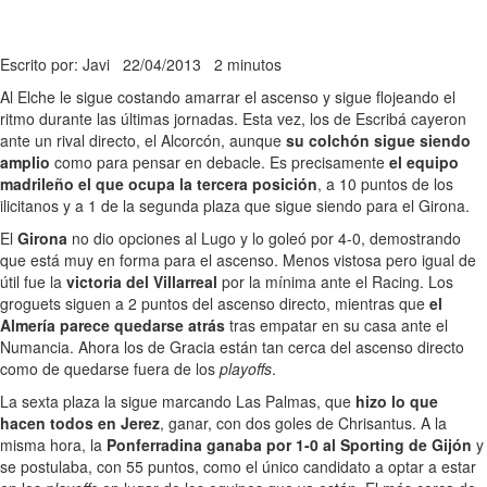
Escrito por: Javi
22/04/2013
2 minutos
Al Elche le sigue costando amarrar el ascenso y sigue flojeando el
ritmo durante las últimas jornadas. Esta vez, los de Escribá cayeron
ante un rival directo, el Alcorcón, aunque
su colchón sigue siendo
amplio
como para pensar en debacle. Es precisamente
el equipo
madrileño el que ocupa la tercera posición
, a 10 puntos de los
ilicitanos y a 1 de la segunda plaza que sigue siendo para el Girona.
El
Girona
no dio opciones al Lugo y lo goleó por 4-0, demostrando
que está muy en forma para el ascenso. Menos vistosa pero igual de
útil fue la
victoria del Villarreal
por la mínima ante el Racing. Los
groguets siguen a 2 puntos del ascenso directo, mientras que
el
Almería parece quedarse atrás
tras empatar en su casa ante el
Numancia. Ahora los de Gracia están tan cerca del ascenso directo
como de quedarse fuera de los
playoffs
.
La sexta plaza la sigue marcando Las Palmas, que
hizo lo que
hacen todos en Jerez
, ganar, con dos goles de Chrisantus. A la
misma hora, la
Ponferradina ganaba por 1-0 al Sporting de Gijón
y
se postulaba, con 55 puntos, como el único candidato a optar a estar