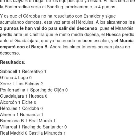
en los
playoffs
en lugar de los equipos que ya están. El más cerca de
la Ponferradina sería el Sporting, precisamente, a 4 puntos.
Y es que el Córdoba no ha resucitado con Esnaider y sigue
acumulando derrotas, esta vez ante el Hércules. A los alicantinos
los
3 puntos le han valido para salir del descenso
, pues el Mirandés
perdió ante un Castillla que le metió media docena, el Huesca perdió
ante el Guadalajara, que ya ha creado un buen escalón, y
el Murcia
empató con el Barça B
. Ahora los pimentoneros ocupan plaza de
descenso.
Resultados:
Sabadell 1 Recreativo 1
Girona 4 Lugo 0
Xerez 1 Las Palmas 2
Ponferradina 1 Sporting de Gijón 0
Guadalajara 1 Huesca 0
Alcorcón 1 Elche 0
Hércules 1 Córdoba 0
Almería 1 Numancia 1
Barcelona B 1 Real Murcia 1
Villarreal 1 Racing de Santander 0
Real Madrid 6 Castilla Mirandés 1