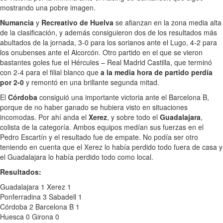
mostrando una pobre imagen.
Numancia
y
Recreativo de Huelva
se afianzan en la zona media alta
de la clasificación, y además consiguieron dos de los resultados más
abultados de la jornada, 3-0 para los sorianos ante el Lugo, 4-2 para
los onubenses ante el Alcorcón. Otro partido en el que se vieron
bastantes goles fue el Hércules – Real Madrid Castilla, que terminó
con 2-4 para el filial blanco que
a la media hora de partido perdía
por 2-0
y remontó en una brillante segunda mitad.
El
Córdoba
consiguió una importante victoria ante el Barcelona B,
porque de no haber ganado se hubiera visto en situaciones
incomodas. Por ahí anda el
Xerez
, y sobre todo el
Guadalajara
,
colista de la categoría. Ambos equipos medían sus fuerzas en el
Pedro Escartín y el resultado fue de empate. No podía ser otro
teniendo en cuenta que el Xerez lo había perdido todo fuera de casa y
el Guadalajara lo había perdido todo como local.
Resultados:
Guadalajara 1 Xerez 1
Ponferradina 3 Sabadell 1
Córdoba 2 Barcelona B 1
Huesca 0 Girona 0