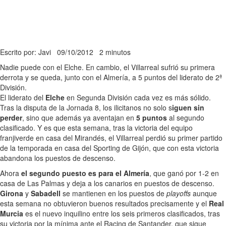
Escrito por: Javi
09/10/2012
2 minutos
Nadie puede con el Elche. En cambio, el Villarreal sufrió su primera
derrota y se queda, junto con el Almería, a 5 puntos del liderato de 2ª
División.
El liderato del
Elche
en Segunda División cada vez es más sólido.
Tras la disputa de la Jornada 8, los ilicitanos no solo s
iguen sin
perder
, sino que además ya aventajan en
5 puntos
al segundo
clasificado. Y es que esta semana, tras la victoria del equipo
franjiverde en casa del Mirandés, el Villarreal perdió su primer partido
de la temporada en casa del Sporting de Gijón, que con esta victoria
abandona los puestos de descenso.
Ahora
el segundo puesto es para el Almería
, que ganó por 1-2 en
casa de Las Palmas y deja a los canarios en puestos de descenso.
Girona
y
Sabadell
se mantienen en los puestos de
playoffs
aunque
esta semana no obtuvieron buenos resultados precisamente y el
Real
Murcia
es el nuevo inquilino entre los seis primeros clasificados, tras
su victoria por la mínima ante el Racing de Santander, que sigue