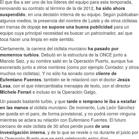
El que iba a ser uno de los líderes del equipo para esta temporada,
renovando su contrato al término de la de 2012,
ha sido ahora
suspendido
, en una decisión interna de su equipo. Según publicaban
algunos medios, la presencia del nombre de Luisle y de otros ciclistas
en tramas de dopaje
no supone una buena publicidad
para un
equipo cuya principal necesidad es buscar un patrocinador, así que
toca hacer una limpia en este sentido.
Ciertamente, la carrera del ciclista murciano
ha pasado por
momentos turbios
. Debutó en la estructura de la ONCE junto a
Manolo Saiz, y su nombre salió en la Operación Puerto, aunque fue
exonerado junto a otros nombres (como por ejemplo Contador, y otros
muchos no ciclistas). Y no sólo ha sonado como
cliente de
Eufemiano Fuentes
, también se le relacionó con el doctor
Jesús
Losa
, con el que intercambiaba mensajes de texto, con el director
Michele Ferrari
e incluso en la Operación Galgo.
Un pasado bastante turbio, y que
tarde o temprano le iba a estallar
en las manos
al ciclista murciano. De momento, Luis León Sánchez
se queda en el paro, de forma provisional, y no podrá correr ninguna
mientras se aclara su relación con Eufemiano Fuentes. El futuro
cercano de este ciclista de 30 años pende pues
de una
investigación interna
, y de lo que se revele o no durante el juicio por
la Operación Puerto que se está celebrando estos días.