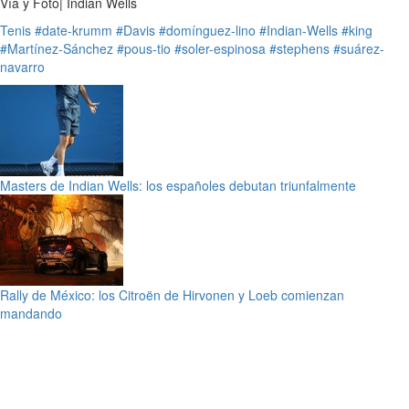
Vía y Foto| Indian Wells
Tenis
#date-krumm
#Davis
#domínguez-lino
#Indian-Wells
#king
#Martínez-Sánchez
#pous-tio
#soler-espinosa
#stephens
#suárez-
navarro
Masters de Indian Wells: los españoles debutan triunfalmente
Rally de México: los Citroën de Hirvonen y Loeb comienzan
mandando