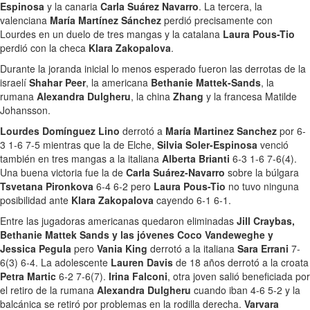
Espinosa
y la canaria
Carla Suárez Navarro
. La tercera, la
valenciana
María Martínez Sánchez
perdió precisamente con
Lourdes en un duelo de tres mangas y la catalana
Laura Pous-Tio
perdió con la checa
Klara Zakopalova
.
Durante la joranda inicial lo menos esperado fueron las derrotas de la
israelí
Shahar Peer
, la americana
Bethanie Mattek-Sands
, la
rumana
Alexandra Dulgheru
, la china
Zhang
y la francesa Matilde
Johansson.
Lourdes Domínguez Lino
derrotó a
María Martinez Sanchez
por 6-
3 1-6 7-5 mientras que la de Elche,
Silvia Soler-Espinosa
venció
también en tres mangas a la italiana
Alberta Brianti
6-3 1-6 7-6(4).
Una buena victoria fue la de
Carla Suárez-Navarro
sobre la búlgara
Tsvetana Pironkova
6-4 6-2 pero
Laura Pous-Tio
no tuvo ninguna
posibilidad ante
Klara Zakopalova
cayendo 6-1 6-1.
Entre las jugadoras americanas quedaron eliminadas
Jill Craybas,
Bethanie Mattek Sands y las jóvenes Coco Vandeweghe y
Jessica Pegula
pero
Vania King
derrotó a la italiana
Sara Errani
7-
6(3) 6-4. La adolescente
Lauren Davis
de 18 años derrotó a la croata
Petra Martic
6-2 7-6(7).
Irina Falconi
, otra joven salió beneficiada por
el retiro de la rumana
Alexandra Dulgheru
cuando iban 4-6 5-2 y la
balcánica se retiró por problemas en la rodilla derecha.
Varvara