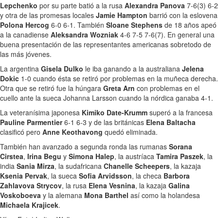
Lepchenko
por su parte batió a la rusa
Alexandra Panova
7-6(3) 6-2
y otra de las promesas locales
Jamie Hampton
barrió con la eslovena
Polona Hercog
6-0 6-1. También
Sloane Stephens
de 18 años apeó
a la canadiense
Aleksandra Wozniak
4-6 7-5 7-6(7). En general una
buena presentación de las representantes americanas sobretodo de
las más jóvenes.
La argentina
Gisela Dulko
le iba ganando a la australiana
Jelena
Dokic
1-0 cuando ésta se retiró por problemas en la muñeca derecha.
Otra que se retiró fue la húngara
Greta Arn
con problemas en el
cuello ante la sueca Johanna Larsson cuando la nórdica ganaba 4-1.
La veteranísima japonesa
Kimiko Date-Krumm
superó a la francesa
Pauline Parmentier
6-1 6-3 y de las británicas
Elena Baltacha
clasificó pero
Anne Keothavong
quedó eliminada.
También han avanzado a segunda ronda las rumanas
Sorana
Cirstea
,
Irina Begu
y
Simona Halep
, la austríaca
Tamira Paszek
, la
india
Sania Mirza
, la sudafricana
Chanelle Scheepers
, la kazaja
Ksenia Pervak
, la sueca
Sofia Arvidsson
, la checa
Barbora
Zahlavova Strycov
, la rusa
Elena Vesnina
, la kazaja
Galina
Voskoboeva
y la alemana
Mona Barthel
así como la holandesa
Michaela Krajicek
.