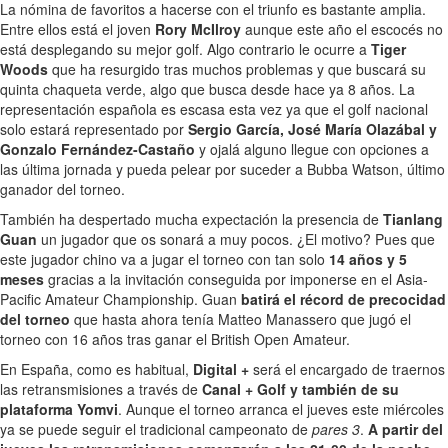
La nómina de favoritos a hacerse con el triunfo es bastante amplia.
Entre ellos está el joven
Rory McIlroy
aunque este año el escocés no
está desplegando su mejor golf. Algo contrario le ocurre a
Tiger
Woods
que ha resurgido tras muchos problemas y que buscará su
quinta chaqueta verde, algo que busca desde hace ya 8 años. La
representación española es escasa esta vez ya que el golf nacional
solo estará representado por
Sergio García, José María Olazábal y
Gonzalo Fernández-Castaño
y ojalá alguno llegue con opciones a
las última jornada y pueda pelear por suceder a Bubba Watson, último
ganador del torneo.
También ha despertado mucha expectación la presencia de
Tianlang
Guan
un jugador que os sonará a muy pocos. ¿El motivo? Pues que
este jugador chino va a jugar el torneo con tan solo
14 años y 5
meses
gracias a la invitación conseguida por imponerse en el Asia-
Pacific Amateur Championship. Guan
batirá el récord de precocidad
del torneo
que hasta ahora tenía Matteo Manassero que jugó el
torneo con 16 años tras ganar el British Open Amateur.
En España, como es habitual,
Digital +
será el encargado de traernos
las retransmisiones a través de
Canal + Golf y también de su
plataforma Yomvi
. Aunque el torneo arranca el jueves este miércoles
ya se puede seguir el tradicional campeonato de
pares 3
.
A partir del