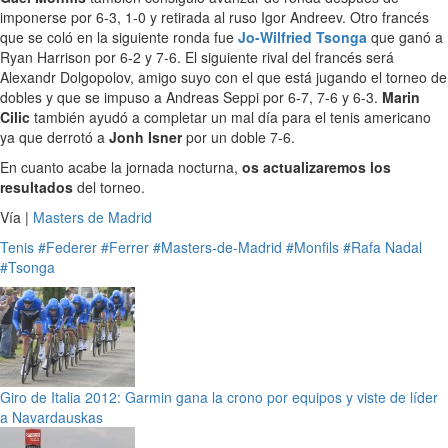
imponerse por 6-3, 1-0 y retirada al ruso Igor Andreev. Otro francés
que se coló en la siguiente ronda fue
Jo-Wilfried Tsonga
que ganó a
Ryan Harrison por 6-2 y 7-6. El siguiente rival del francés será
Alexandr Dolgopolov, amigo suyo con el que está jugando el torneo de
dobles y que se impuso a Andreas Seppi por 6-7, 7-6 y 6-3.
Marin
Cilic
también ayudó a completar un mal día para el tenis americano
ya que derrotó a
Jonh Isner
por un doble 7-6.
En cuanto acabe la jornada nocturna,
os actualizaremos los
resultados
del torneo.
Vía |
Masters de Madrid
Tenis
#Federer
#Ferrer
#Masters-de-Madrid
#Monfils
#Rafa Nadal
#Tsonga
Giro de Italia 2012: Garmin gana la crono por equipos y viste de líder
a Navardauskas