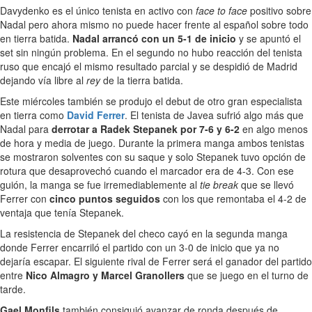
Davydenko es el único tenista en activo con
face to face
positivo sobre
Nadal pero ahora mismo no puede hacer frente al español sobre todo
en tierra batida.
Nadal arrancó con un 5-1 de inicio
y se apuntó el
set sin ningún problema. En el segundo no hubo reacción del tenista
ruso que encajó el mismo resultado parcial y se despidió de Madrid
dejando vía libre al
rey
de la tierra batida.
Este miércoles también se produjo el debut de otro gran especialista
en tierra como
David Ferrer
. El tenista de Javea sufrió algo más que
Nadal para
derrotar a Radek Stepanek por 7-6 y 6-2
en algo menos
de hora y media de juego. Durante la primera manga ambos tenistas
se mostraron solventes con su saque y solo Stepanek tuvo opción de
rotura que desaprovechó cuando el marcador era de 4-3. Con ese
guión, la manga se fue irremediablemente al
tie break
que se llevó
Ferrer con
cinco puntos seguidos
con los que remontaba el 4-2 de
ventaja que tenía Stepanek.
La resistencia de Stepanek del checo cayó en la segunda manga
donde Ferrer encarriló el partido con un 3-0 de inicio que ya no
dejaría escapar. El siguiente rival de Ferrer será el ganador del partido
entre
Nico Almagro y Marcel Granollers
que se juego en el turno de
tarde.
Gael Monfils
también consiguió avanzar de ronda después de