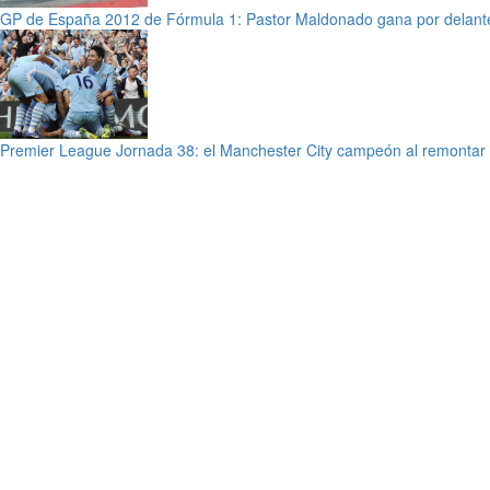
GP de España 2012 de Fórmula 1: Pastor Maldonado gana por delant
Premier League Jornada 38: el Manchester City campeón al remontar 