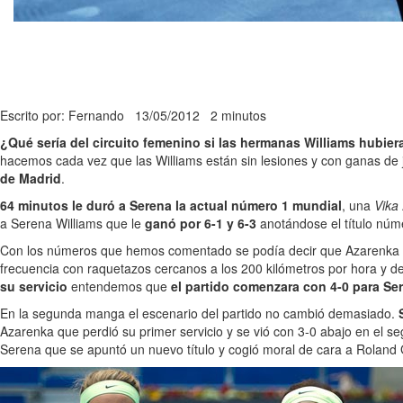
Escrito por: Fernando
13/05/2012
2 minutos
¿Qué sería del circuito femenino si las hermanas Williams hubie
hacemos cada vez que las Williams están sin lesiones y con ganas d
de Madrid
.
64 minutos le duró a Serena la actual número 1 mundial
, una
Vika
a Serena Williams que le
ganó por 6-1 y 6-3
anotándose el título núm
Con los números que hemos comentado se podía decir que Azarenka era l
frecuencia con raquetazos cercanos a los 200 kilómetros por hora y 
su servicio
entendemos que
el partido comenzara con 4-0 para Se
En la segunda manga el escenario del partido no cambió demasiado.
Azarenka que perdió su primer servicio y se vió con 3-0 abajo en el s
Serena que se apuntó un nuevo título y cogió moral de cara a Roland