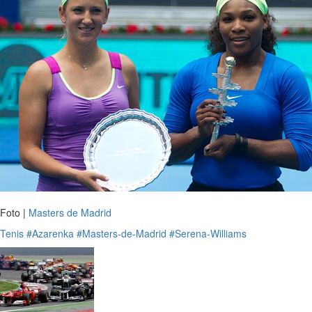
Foto |
Masters de Madrid
Tenis
#Azarenka
#Masters-de-Madrid
#Serena-Williams