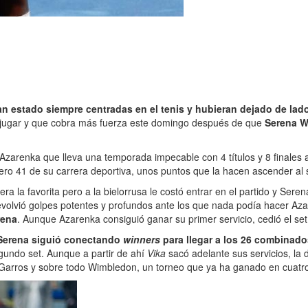
ran estado siempre centradas en el tenis y hubieran dejado de la
e jugar y que cobra más fuerza este domingo después de que
Serena Wi
Azarenka que lleva una temporada impecable con 4 títulos y 8 finales
ero 41 de su carrera deportiva, unos puntos que la hacen ascender al 
a favorita pero a la bielorrusa le costó entrar en el partido y Serena
devolvió golpes potentes y profundos ante los que nada podía hacer A
rena
. Aunque Azarenka consiguió ganar su primer servicio, cedió el set
Serena siguió conectando
winners
para llegar a los 26 combinad
egundo set. Aunque a partir de ahí
Vika
sacó adelante sus servicios, la
 Garros y sobre todo Wimbledon, un torneo que ya ha ganado en cuatr