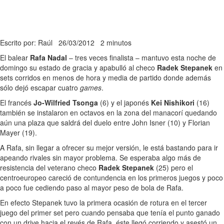
Escrito por: Raúl
26/03/2012
2 minutos
El balear
Rafa Nadal
– tres veces finalista – mantuvo esta noche de
domingo su estado de gracia y apabulló al checo
Radek Stepanek
en
sets corridos en menos de hora y media de partido donde además
sólo dejó escapar cuatro
games
.
El francés
Jo-Wilfried Tsonga
(6) y el japonés
Kei Nishikori
(16)
también se instalaron en octavos en la zona del manacorí quedando
aún una plaza que saldrá del duelo entre John Isner (10) y Florian
Mayer (19).
A Rafa, sin llegar a ofrecer su mejor versión, le está bastando para ir
apeando rivales sin mayor problema. Se esperaba algo más de
resistencia del veterano checo
Radek Stepanek
(25) pero el
centroeuropeo careció de contundencia en los primeros juegos y poco
a poco fue cediendo paso al mayor peso de bola de Rafa.
En efecto Stepanek tuvo la primera ocasión de rotura en el tercer
juego del primer set pero cuando pensaba que tenía el punto ganado
con un drive hacia el revés de Rafa, éste llegó corriendo y asestó un