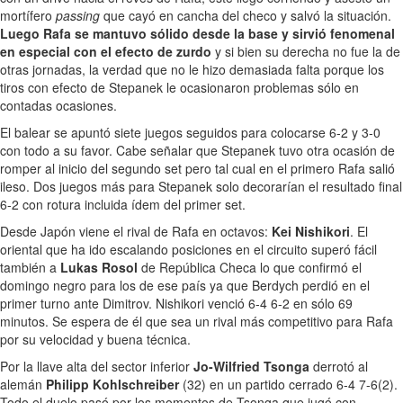
mortífero
passing
que cayó en cancha del checo y salvó la situación.
Luego Rafa se mantuvo sólido desde la base y sirvió fenomenal
en especial con el efecto de zurdo
y si bien su derecha no fue la de
otras jornadas, la verdad que no le hizo demasiada falta porque los
tiros con efecto de Stepanek le ocasionaron problemas sólo en
contadas ocasiones.
El balear se apuntó siete juegos seguidos para colocarse 6-2 y 3-0
con todo a su favor. Cabe señalar que Stepanek tuvo otra ocasión de
romper al inicio del segundo set pero tal cual en el primero Rafa salió
ileso. Dos juegos más para Stepanek solo decorarían el resultado final
6-2 con rotura incluida ídem del primer set.
Desde Japón viene el rival de Rafa en octavos:
Kei Nishikori
. El
oriental que ha ido escalando posiciones en el circuito superó fácil
también a
Lukas Rosol
de República Checa lo que confirmó el
domingo negro para los de ese país ya que Berdych perdió en el
primer turno ante Dimitrov. Nishikori venció 6-4 6-2 en sólo 69
minutos. Se espera de él que sea un rival más competitivo para Rafa
por su velocidad y buena técnica.
Por la llave alta del sector inferior
Jo-Wilfried Tsonga
derrotó al
alemán
Philipp Kohlschreiber
(32) en un partido cerrado 6-4 7-6(2).
Todo el duelo pasó por los momentos de Tsonga que jugó con