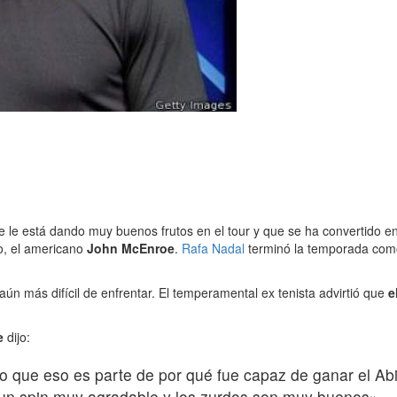
 le está dando muy buenos frutos en el tour y que se ha convertido e
o, el americano
John McEnroe
.
Rafa Nadal
terminó la temporada como
 aún más difícil de enfrentar. El temperamental ex tenista advirtió que
e
e
dijo:
o que eso es parte de por qué fue capaz de ganar el A
ne un spin muy agradable y los zurdos son muy buenos».