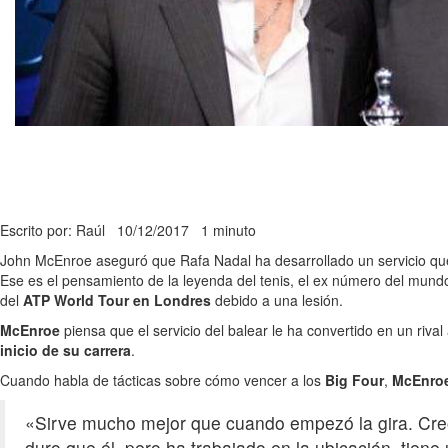
Escrito por: Raúl
10/12/2017
1 minuto
John McEnroe aseguró que Rafa Nadal ha desarrollado un servicio que
Ese es el pensamiento de la leyenda del tenis, el ex número del mund
del
ATP World Tour en Londres
debido a una lesión.
McEnroe
piensa que el servicio del balear le ha convertido en un rival
inicio de su carrera
.
Cuando habla de tácticas sobre cómo vencer a los
Big Four
,
McEnro
«Sirve mucho mejor que cuando empezó la gira. Cre
duro que él, pero ha trabajado en la ubicación, tie