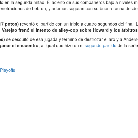
lo en la segunda mitad. El acierto de sus compañeros bajo a niveles m
enetraciones de Lebron, y además seguían con su buena racha desde la 
17 pntos)
reventó el partido con un triple a cuatro segundos del final. 
,
Varejao frenó el intento de alley-oop sobre Howard y los árbitros
es)
se desquitó de esa jugada y terminó de destrozar el aro y a Ander
ganar el encuentro
, al igual que hizo en el
segundo partido
de la seri
Playoffs