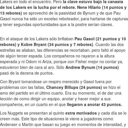
Lakers en todo el encuentro. Pero
la clave estuvo bajo la canasta
de los Lakers en la lucha por el rebote. Nene Hilario (14 puntos y
13 rebotes)
se aprovechó de la pasividad de Bynum y de que Pau
Gasol nunca ha sido un excelso reboteador, para hartarse de capturas
y tener segundas oportunidades que a la postre serían claves.
En el ataque de los Lakers sólo brillaban
Pau Gasol (21 puntos y 10
rebotes) y Kobre Bryant (34 puntos y 7 rebotes)
. Cuando las dos
estrellas se aliaban, las diferencias se recortaban, pero faltó el apoyo
de algún tercer espada. Los compañeros no rayaron a la altura
esperada y ni Odom ni Ariza, porque con Fisher mejor no contar ya,
estuvieron bien de cara al aro. Sólo
Andrew Bynum (14 puntos)
pasó de la decena de puntos.
Con Bryant tomandose un respiro merecido y Gasol fuera por
problemas con las faltas,
Chancey Billups (24 puntos)
se hizo el
amo del partido en el último cuarto. Era su momento, el de dar una
lección de como dirigir un equipo, anotar y hacer mejor a sus
compañeros, en un cuarto en el que
llegaron a anotar 43 puntos.
Los Nuggets se presentan al quinto
extra motivados
y cada día se lo
creen más. Este tipo de situaciones le viene a jugadores como
Andenser o Martin que basan su juego en momentos de intensidad, y