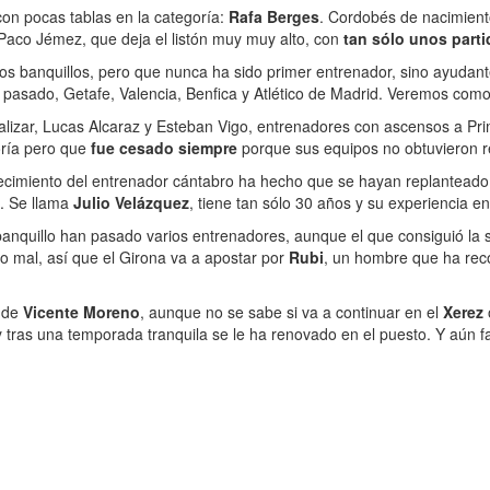
con pocas tablas en la categoría:
Rafa Berges
. Cordobés de nacimient
a Paco Jémez, que deja el listón muy muy alto, con
tan sólo unos partid
los banquillos, pero que nunca ha sido primer entrenador, sino ayudant
pasado, Getafe, Valencia, Benfica y Atlético de Madrid. Veremos como
alizar, Lucas Alcaraz y Esteban Vigo, entrenadores con ascensos a Prim
oría pero que
fue cesado siempre
porque sus equipos no obtuvieron r
llecimiento del entrenador cántabro ha hecho que se hayan replanteado
o. Se llama
Julio Velázquez
, tiene tan sólo 30 años y su experiencia e
banquillo han pasado varios entrenadores, aunque el que consiguió la 
o mal, así que el Girona va a apostar por
Rubi
, un hombre que ha reco
e de
Vicente Moreno
, aunque no se sabe si va a continuar en el
Xerez
 tras una temporada tranquila se le ha renovado en el puesto. Y aún 