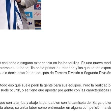
 con poca o ninguna experiencia en los banquillos. Es una nueva moda
ntarse en un banquillo como primer entrenador, y los que tienen exper
uele decir, estarían en equipos de Tercera División o Segunda Divis
odo eso que suele pedir la gente para sus equipos. Pero la realidad po
o suele ocurrir, o se tiene que apostar por gente con las característi
que corría arriba y abajo la banda bien con la camiseta del Barça o bi
a ahora, su única labor como entrenador en alguna competición ha sid