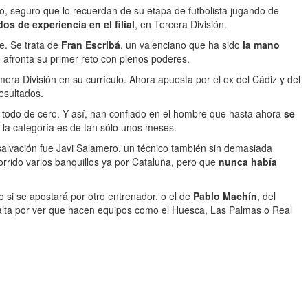
o, seguro que lo recuerdan de su etapa de futbolista jugando de
os de experiencia en el filial
, en Tercera División.
e. Se trata de
Fran Escribá
, un valenciano que ha sido
la mano
 afronta su primer reto con plenos poderes.
era División en su currículo. Ahora apuesta por el ex del Cádiz y del
esultados.
 todo de cero. Y así, han confiado en el hombre que hasta ahora
se
n la categoría es de tan sólo unos meses.
salvación fue Javi Salamero, un técnico también sin demasiada
rrido varios banquillos ya por Cataluña, pero que
nunca había
o si se apostará por otro entrenador, o el de
Pablo Machín
, del
falta por ver que hacen equipos como el Huesca, Las Palmas o Real