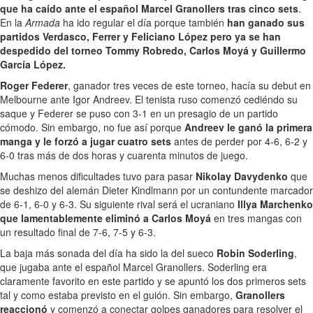
que ha caído ante el español Marcel Granollers tras cinco sets
.
En la
Armada
ha ido regular el día porque también
han ganado sus
partidos Verdasco, Ferrer y Feliciano López pero ya se han
despedido del torneo Tommy Robredo, Carlos Moyá y Guillermo
García López.
Roger Federer
, ganador tres veces de este torneo, hacía su debut en
Melbourne ante Igor Andreev. El tenista ruso comenzó cediéndo su
saque y Federer se puso con 3-1 en un presagio de un partido
cómodo. Sin embargo, no fue así porque
Andreev le ganó la primera
manga y le forzó a jugar cuatro sets
antes de perder por 4-6, 6-2 y
6-0 tras más de dos horas y cuarenta minutos de juego.
Muchas menos dificultades tuvo para pasar
Nikolay Davydenko
que
se deshizo del alemán Dieter Kindlmann por un contundente marcador
de 6-1, 6-0 y 6-3. Su siguiente rival será el ucraniano
Illya Marchenko
que lamentablemente eliminó a Carlos Moyá
en tres mangas con
un resultado final de 7-6, 7-5 y 6-3.
La baja más sonada del día ha sido la del sueco
Robin Soderling
,
que jugaba ante el español Marcel Granollers. Soderling era
claramente favorito en este partido y se apuntó los dos primeros sets
tal y como estaba previsto en el guión. Sin embargo,
Granollers
reaccionó
y comenzó a conectar golpes ganadores para resolver el