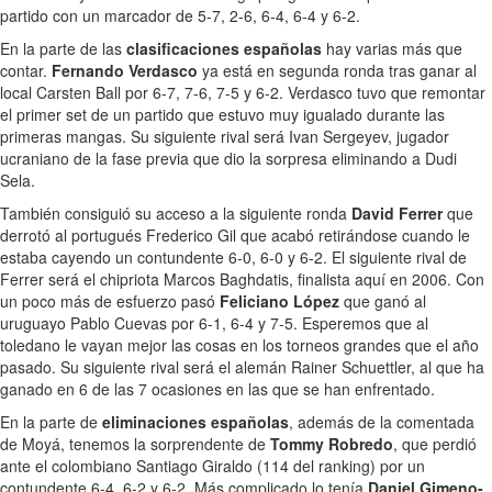
partido con un marcador de 5-7, 2-6, 6-4, 6-4 y 6-2.
En la parte de las
clasificaciones españolas
hay varias más que
contar.
Fernando Verdasco
ya está en segunda ronda tras ganar al
local Carsten Ball por 6-7, 7-6, 7-5 y 6-2. Verdasco tuvo que remontar
el primer set de un partido que estuvo muy igualado durante las
primeras mangas. Su siguiente rival será Ivan Sergeyev, jugador
ucraniano de la fase previa que dio la sorpresa eliminando a Dudi
Sela.
También consiguió su acceso a la siguiente ronda
David Ferrer
que
derrotó al portugués Frederico Gil que acabó retirándose cuando le
estaba cayendo un contundente 6-0, 6-0 y 6-2. El siguiente rival de
Ferrer será el chipriota Marcos Baghdatis, finalista aquí en 2006. Con
un poco más de esfuerzo pasó
Feliciano López
que ganó al
uruguayo Pablo Cuevas por 6-1, 6-4 y 7-5. Esperemos que al
toledano le vayan mejor las cosas en los torneos grandes que el año
pasado. Su siguiente rival será el alemán Rainer Schuettler, al que ha
ganado en 6 de las 7 ocasiones en las que se han enfrentado.
En la parte de
eliminaciones españolas
, además de la comentada
de Moyá, tenemos la sorprendente de
Tommy Robredo
, que perdió
ante el colombiano Santiago Giraldo (114 del ranking) por un
contundente 6-4, 6-2 y 6-2. Más complicado lo tenía
Daniel Gimeno-