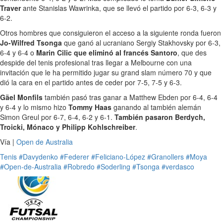
Traver
ante Stanislas Wawrinka, que se llevó el partido por 6-3, 6-3 y
6-2.
Otros hombres que consiguieron el acceso a la siguiente ronda fueron
Jo-Wilfred Tsonga
que ganó al ucraniano Sergiy Stakhovsky por 6-3,
6-4 y 6-4 o
Marin Cilic que eliminó al francés Santoro
, que des
despide del tenis profesional tras llegar a Melbourne con una
invitación que le ha permitido jugar su grand slam número 70 y que
dió la cara en el partido antes de ceder por 7-5, 7-5 y 6-3.
Gäel Monfils
también pasó tras ganar a Matthew Ebden por 6-4, 6-4
y 6-4 y lo mismo hizo
Tommy Haas
ganando al también alemán
Simon Greul por 6-7, 6-4, 6-2 y 6-1.
También pasaron Berdych,
Troicki, Mónaco y Philipp Kohlschreiber
.
Vía |
Open de Australia
Tenis
#Davydenko
#Federer
#Feliciano-López
#Granollers
#Moya
#Open-de-Australia
#Robredo
#Soderling
#Tsonga
#verdasco