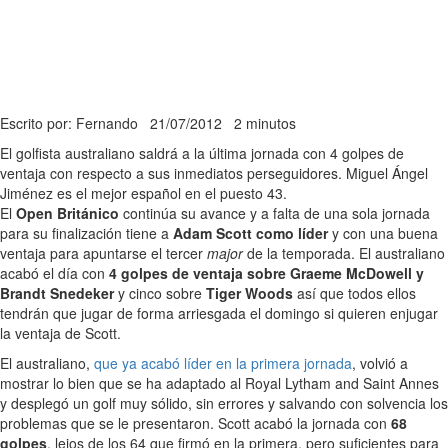
Escrito por: Fernando
21/07/2012
2 minutos
El golfista australiano saldrá a la última jornada con 4 golpes de
ventaja con respecto a sus inmediatos perseguidores. Miguel Ángel
Jiménez es el mejor español en el puesto 43.
El
Open Británico
continúa su avance y a falta de una sola jornada
para su finalización tiene a
Adam Scott como líder
y con una buena
ventaja para apuntarse el tercer
major
de la temporada. El australiano
acabó el día con
4 golpes de ventaja sobre Graeme McDowell y
Brandt Snedeker
y cinco sobre
Tiger Woods
así que todos ellos
tendrán que jugar de forma arriesgada el domingo si quieren enjugar
la ventaja de Scott.
El australiano,
que ya acabó líder en la primera jornada
, volvió a
mostrar lo bien que se ha adaptado al Royal Lytham and Saint Annes
y desplegó un golf muy sólido, sin errores y salvando con solvencia los
problemas que se le presentaron. Scott acabó la jornada con
68
golpes
, lejos de los 64 que firmó en la primera, pero suficientes para