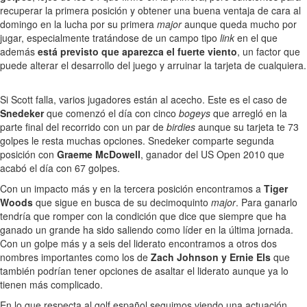
recuperar la primera posición y obtener una buena ventaja de cara al
domingo en la lucha por su primera
major
aunque queda mucho por
jugar, especialmente tratándose de un campo tipo
link
en el que
además
está previsto que aparezca el fuerte viento
, un factor que
puede alterar el desarrollo del juego y arruinar la tarjeta de cualquiera.
Si Scott falla, varios jugadores están al acecho. Este es el caso de
Snedeker
que comenzó el día con cinco
bogeys
que arregló en la
parte final del recorrido con un par de
birdies
aunque su tarjeta te 73
golpes le resta muchas opciones. Snedeker comparte segunda
posición con
Graeme McDowell
, ganador del US Open 2010 que
acabó el día con 67 golpes.
Con un impacto más y en la tercera posición encontramos a
Tiger
Woods
que sigue en busca de su decimoquinto
major
. Para ganarlo
tendría que romper con la condición que dice que siempre que ha
ganado un grande ha sido saliendo como líder en la última jornada.
Con un golpe más y a seis del liderato encontramos a otros dos
nombres importantes como los de
Zach Johnson y Ernie Els
que
también podrían tener opciones de asaltar el liderato aunque ya lo
tienen más complicado.
En lo que respecta al golf español seguimos viendo una actuación