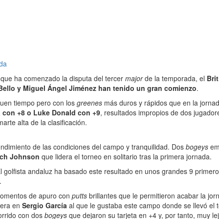
ada
a que ha comenzado la disputa del tercer
major
de la temporada, el
Bri
Bello y Miguel Ángel Jiménez han tenido un gran comienzo
.
buen tiempo pero con los
greenes
más duros y rápidos que en la jornad
a con +8 o Luke Donald con +9
, resultados impropios de dos jugadore
te alta de la clasificación.
ndimiento de las condiciones del campo y tranquilidad. Dos
bogeys
em
ch Johnson
que lidera el torneo en solitario tras la primera jornada.
El golfista andaluz ha basado este resultado en unos grandes 9 primer
.
omentos de apuro con
putts
brillantes que le permitieron acabar la 
 era en
Sergio García
al que le gustaba este campo donde se llevó el t
orrido con dos
bogeys
que dejaron su tarjeta en +4 y, por tanto, muy le