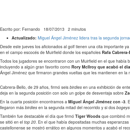
Escrito por: Fernando
18/07/2013
2 minutos
Actualizado:
Miguel Ángel Jiménez lidera tras la segunda jorn
Desde este jueves los aficionados al golf tienen una cita importante y
en el campo escocés de Muirfield donde los españoles
Rafa Cabrera-
Todos los jugadores se encontraron con un Muirfield en el que había 
incluyendo a algún gran favorito como
Rory McIlroy que acabó el dí
Ángel Jiménez que firmaron grandes vueltas que les mantienen en la mar
Cabrera-Bello, de 29 años, firmó seis
birdies
en una exhibición de ente
deja en la segunda posición con solo un golpe de desventaja sobre
Za
En la cuarta posición encontramos a
Miguel Ángel Jiménez con -3
. 
llegaron más
birdies
en la segunda mitad del recorrido y si dos
bogeys
También fue destacable el día que firmó
Tiger Woods
que combinó m
se sitió en el
top 20
. En el que había depositadas muchas esperanzas
castellonense se mostró errático en algunos momentos y acabó el rec