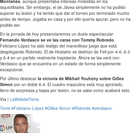
Montañés
, aunque presentaba intensas molestias en los
isquiotibiales. Sin embargo, el de Jávea simplemente no ha podido
superar su lesión y ha tenido que dar el torneo por terminado mucho
antes de tiempo. Jugaba en casa y por ello quería apurar, pero no ha
podido ser.
En la jornada de hoy presenciaremos un duelo espectacular:
Fernando Verdasco se ve las caras con Tommy Robredo
.
Feliciano López ha sido testigo del maravilloso juego que está
desplegando Robredo. El de Hostalric se deshizo de Feli por 4-6, 6-3
y 6-4 en un partido realmente trepidante. Ahora se las verá con
Verdasco que se encuentra en un estado de forma simplemente
excepcional.
Por último destacar
la victoria de Mikhail Youhzny sobre Gilles
Simon
por un doble 6-4. El cuadro masculino está muy apretado,
lleno de sorpresas y bajas por lesión, no se sabe como acabará esto.
Vía |
LaWebdelTenis
Tenis
#Feliciano-López
#Gilles-Simon
#Robredo
#verdasco