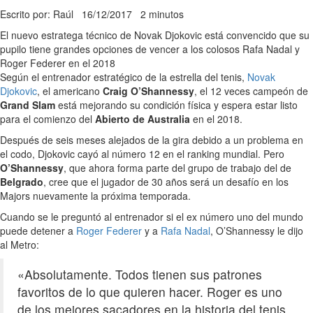
Escrito por: Raúl
16/12/2017
2 minutos
El nuevo estratega técnico de Novak Djokovic está convencido que su
pupilo tiene grandes opciones de vencer a los colosos Rafa Nadal y
Roger Federer en el 2018
Según el entrenador estratégico de la estrella del tenis,
Novak
Djokovic
, el americano
Craig O’Shannessy
, el 12 veces campeón de
Grand Slam
está mejorando su condición física y espera estar listo
para el comienzo del
Abierto de Australia
en el 2018.
Después de seis meses alejados de la gira debido a un problema en
el codo, Djokovic cayó al número 12 en el ranking mundial. Pero
O’Shannessy
, que ahora forma parte del grupo de trabajo del de
Belgrado
, cree que el jugador de 30 años será un desafío en los
Majors nuevamente la próxima temporada.
Cuando se le preguntó al entrenador si el ex número uno del mundo
puede detener a
Roger Federer
y a
Rafa Nadal
, O’Shannessy le dijo
al Metro:
«Absolutamente. Todos tienen sus patrones
favoritos de lo que quieren hacer. Roger es uno
de los mejores sacadores en la historia del tenis,