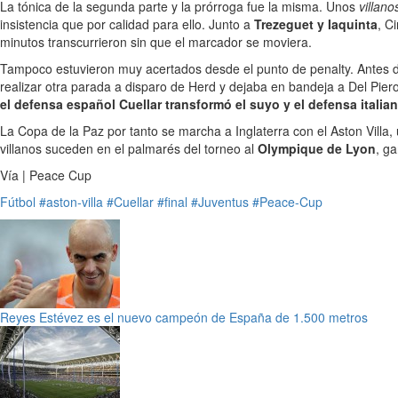
La tónica de la segunda parte y la prórroga fue la misma. Unos
villano
insistencia que por calidad para ello. Junto a
Trezeguet y Iaquinta
, C
minutos transcurrieron sin que el marcador se moviera.
Tampoco estuvieron muy acertados desde el punto de penalty. Antes del
realizar otra parada a disparo de Herd y dejaba en bandeja a Del Piero 
el defensa español Cuellar transformó el suyo y el defensa italia
La Copa de la Paz por tanto se marcha a Inglaterra con el Aston Villa
villanos suceden en el palmarés del torneo al
Olympique de Lyon
, g
Vía | Peace Cup
Fútbol
#aston-villa
#Cuellar
#final
#Juventus
#Peace-Cup
Reyes Estévez es el nuevo campeón de España de 1.500 metros