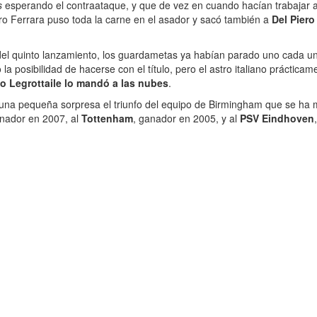
s
esperando el contraataque, y que de vez en cuando hacían trabajar a 
iro Ferrara puso toda la carne en el asador y sacó también a
Del Piero
 quinto lanzamiento, los guardametas ya habían parado uno cada uno, u
la posibilidad de hacerse con el título, pero el astro italiano práctic
no Legrottaile lo mandó a las nubes
.
, una pequeña sorpresa el triunfo del equipo de Birmingham que se ha 
anador en 2007, al
Tottenham
, ganador en 2005, y al
PSV Eindhoven