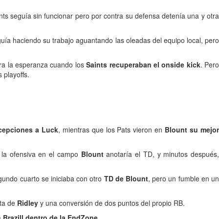
ints seguía sin funcionar pero por contra su defensa detenía una y otr
uía haciendo su trabajo aguantando las oleadas del equipo local, pero
a la esperanza cuando los
Saints recuperaban el onside kick
. Per
 playoffs.
rcepciones a Luck
, mientras que los Pats vieron en
Blount su mejo
 la ofensiva en el campo
Blount
anotaría el TD, y minutos después
gundo cuarto se iniciaba con otro
TD de Blount
, pero un fumble en u
rta de
Ridley
y una conversión de dos puntos del propio RB.
a
Brazill dentro de la EndZone
.