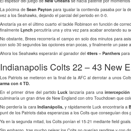
El espesor del juego de
New Orleans
se hacía patente por momentos y 
La pócima de
Sean Payton
para igualar la contienda pasaba por la de
vez a los Seahawks, dejando el parcial del periodo en 0-0.
Anotaría ya en el último cuarto el tackle Robinson en función de corr
finalmente
Lynch
percutiría una y otra vez para acabar anotando su 
No obstante, Brees recorrería el campo en solo dos minutos para asis
con solo 30 segundos las opciones eran pocas, y finalmente un pase adel
Ahora los Seahawks esperarán al ganador del
49ers – Panthers
para 
Indianapolis Colts 22 – 43 New E
Los Patriots se metieron en la final de la AFC al derrotar a unos Co
arma con 4 TD.
En el primer drive del partido
Luck
lanzaría para una
intercepció
culminaría un gran drive de New England con otro Touchdown que co
No perdería la cara
Indianápolis,
y rápidamente Luck encontraría a
B
punt de los Patriots daba esperanzas a los Colts que conseguían dos
Ya en la segunda mitad, los Colts ponían el 15-21 mediante field goal
Sin embargo, tras mucho pelear los Colts no querían rendirse y con do