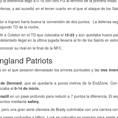
la diferencia llegó a 0-16 con otro FG al término de la primera mitad.
fensa, y así sucedió en el tercer cuarto en el que el ataque de los Sa
edor e Ingram haría buena la conversión de dos puntos. La defensa seg
segundo TD de la noche.
tir a Colston en el TD que colocaba el
15-23
y aún quedaba hueco par
antado ilegal en la última jugada llevaría al fin de los Saints en estos
conocer su rival en la final de la NFC.
ngland Patriots
lts en el que pesaron demasiado los errores puntuales y las
tres inte
n de Dennard
, que se quedaría a pocos metros de la EndZone. Con
locaba el
0-14 de inicio.
razill
en un pase profundo para reducir a 7 puntos la diferencia. El se
 puntos mediante
safety.
s, pero una gran serie ofensiva de Brady culminaba con una carrera co
s pases profundos a Hilton, Luck se colocaba en posición para asistir 