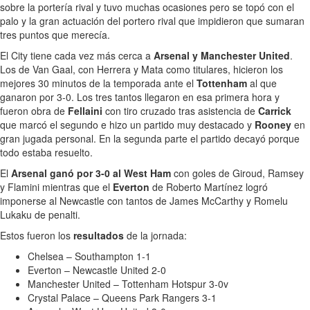
sobre la portería rival y tuvo muchas ocasiones pero se topó con el
palo y la gran actuación del portero rival que impidieron que sumaran
tres puntos que merecía.
El City tiene cada vez más cerca a
Arsenal y Manchester United
.
Los de Van Gaal, con Herrera y Mata como titulares, hicieron los
mejores 30 minutos de la temporada ante el
Tottenham
al que
ganaron por 3-0. Los tres tantos llegaron en esa primera hora y
fueron obra de
Fellaini
con tiro cruzado tras asistencia de
Carrick
que marcó el segundo e hizo un partido muy destacado y
Rooney
en
gran jugada personal. En la segunda parte el partido decayó porque
todo estaba resuelto.
El
Arsenal ganó por 3-0 al West Ham
con goles de Giroud, Ramsey
y Flamini mientras que el
Everton
de Roberto Martínez logró
imponerse al Newcastle con tantos de James McCarthy y Romelu
Lukaku de penalti.
Estos fueron los
resultados
de la jornada:
Chelsea – Southampton 1-1
Everton – Newcastle United 2-0
Manchester United – Tottenham Hotspur 3-0v
Crystal Palace – Queens Park Rangers 3-1