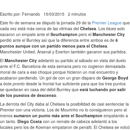
Escrito por: Fernando
15/03/2015
2 minutos
Este fin de semana se disputó la jornada 29 de la
Premier League
que
cada vez está más cerca de las vitrinas del
Chelsea
. Los
blues
solo
sacaron un empate ante el
Southampton
pero el
Manchester City
perdió ante el Burnley así que la diferencia entre ambos es de
6
puntos aunque con un partido menos para el Chelsea
.
Manchester United, Arsenal y Everton también ganaron sus partidos.
El
Manchester City
adelantó su partido al sábado en vista del duelo
ante el F.C. Barcelona de esta semana pero no cogieron demasiada
moral de cara a ese choque porque hicieron un mal encuentro y
acabaron perdiendo. Un gol de con un gran disparo de
George Boyd
a
bote pronto
desde la frontal fue suficiente para que los tres puntos
se quedaran en casa del débil Burnley que
está luchando por salir
de los puestos de descenso
.
La derrota del City daba al Chelsea la posibilidad de casi sentenciar la
Premier con una victoria. Los de Mourinho no lo consiguieron pero al
menos
sumaron un punto más ante el Southampton
empatando a
un tanto.
Diego Costa
con un remate de cabeza adelantó a los
locales pero los de Koeman empataron de penalti. El Chelsea se volcó