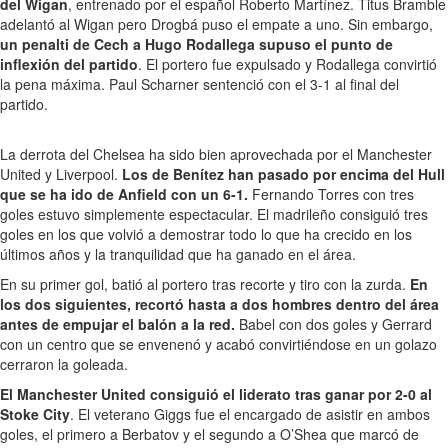
del Wigan
, entrenado por el español Roberto Martínez. Titus Bramble
adelantó al Wigan pero Drogbá puso el empate a uno. Sin embargo,
un penalti de Cech a Hugo Rodallega supuso el punto de
inflexión del partido
. El portero fue expulsado y Rodallega convirtió
la pena máxima. Paul Scharner sentenció con el 3-1 al final del
partido.
La derrota del Chelsea ha sido bien aprovechada por el Manchester
United y Liverpool.
Los de Benítez han pasado por encima del Hull
que se ha ido de Anfield con un 6-1.
Fernando Torres con tres
goles estuvo simplemente espectacular. El madrileño consiguió tres
goles en los que volvió a demostrar todo lo que ha crecido en los
últimos años y la tranquilidad que ha ganado en el área.
En su primer gol, batió al portero tras recorte y tiro con la zurda.
En
los dos siguientes, recortó hasta a dos hombres dentro del área
antes de empujar el balón a la red.
Babel con dos goles y Gerrard
con un centro que se envenenó y acabó convirtiéndose en un golazo
cerraron la goleada.
El Manchester United consiguió el liderato tras ganar por 2-0 al
Stoke City
. El veterano Giggs fue el encargado de asistir en ambos
goles, el primero a Berbatov y el segundo a O’Shea que marcó de