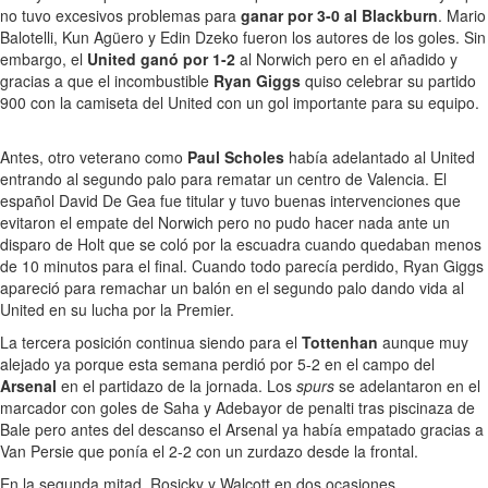
no tuvo excesivos problemas para
ganar por 3-0 al Blackburn
. Mario
Balotelli, Kun Agüero y Edin Dzeko fueron los autores de los goles. Sin
embargo, el
United ganó por 1-2
al Norwich pero en el añadido y
gracias a que el incombustible
Ryan Giggs
quiso celebrar su partido
900 con la camiseta del United con un gol importante para su equipo.
Antes, otro veterano como
Paul Scholes
había adelantado al United
entrando al segundo palo para rematar un centro de Valencia. El
español David De Gea fue titular y tuvo buenas intervenciones que
evitaron el empate del Norwich pero no pudo hacer nada ante un
disparo de Holt que se coló por la escuadra cuando quedaban menos
de 10 minutos para el final. Cuando todo parecía perdido, Ryan Giggs
apareció para remachar un balón en el segundo palo dando vida al
United en su lucha por la Premier.
La tercera posición continua siendo para el
Tottenhan
aunque muy
alejado ya porque esta semana perdió por 5-2 en el campo del
Arsenal
en el partidazo de la jornada. Los
spurs
se adelantaron en el
marcador con goles de Saha y Adebayor de penalti tras piscinaza de
Bale pero antes del descanso el Arsenal ya había empatado gracias a
Van Persie que ponía el 2-2 con un zurdazo desde la frontal.
En la segunda mitad, Rosicky y Walcott en dos ocasiones