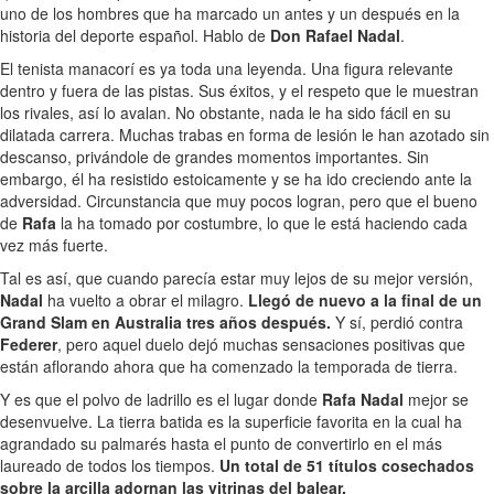
uno de los hombres que ha marcado un antes y un después en la
historia del deporte español. Hablo de
Don Rafael Nadal
.
El tenista manacorí es ya toda una leyenda. Una figura relevante
dentro y fuera de las pistas. Sus éxitos, y el respeto que le muestran
los rivales, así lo avalan. No obstante, nada le ha sido fácil en su
dilatada carrera. Muchas trabas en forma de lesión le han azotado sin
descanso, privándole de grandes momentos importantes. Sin
embargo, él ha resistido estoicamente y se ha ido creciendo ante la
adversidad. Circunstancia que muy pocos logran, pero que el bueno
de
Rafa
la ha tomado por costumbre, lo que le está haciendo cada
vez más fuerte.
Tal es así, que cuando parecía estar muy lejos de su mejor versión,
Nadal
ha vuelto a obrar el milagro.
Llegó de nuevo a la final de un
Grand Slam en Australia tres años después.
Y sí, perdió contra
Federer
, pero aquel duelo dejó muchas sensaciones positivas que
están aflorando ahora que ha comenzado la temporada de tierra.
Y es que el polvo de ladrillo es el lugar donde
Rafa Nadal
mejor se
desenvuelve. La tierra batida es la superficie favorita en la cual ha
agrandado su palmarés hasta el punto de convertirlo en el más
laureado de todos los tiempos.
Un total de 51 títulos cosechados
sobre la arcilla adornan las vitrinas del balear.