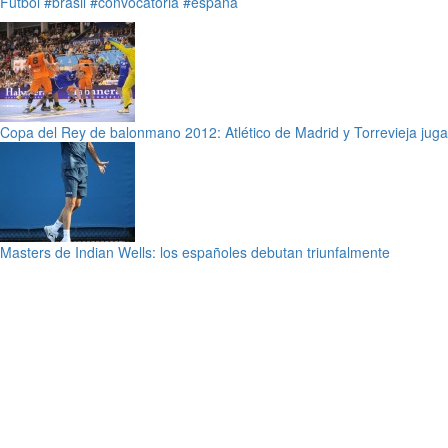
Fútbol
#brasil
#convocatoria
#españa
Copa del Rey de balonmano 2012: Atlético de Madrid y Torrevieja jugar
Masters de Indian Wells: los españoles debutan triunfalmente