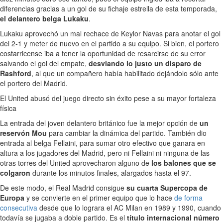
diferencias gracias a un gol de su fichaje estrella de esta temporada,
el delantero belga Lukaku
.
Lukaku aprovechó un mal rechace de Keylor Navas para anotar el gol
del 2-1 y meter de nuevo en el partido a su equipo. Si bien, el portero
costarricense iba a tener la oportunidad de resarcirse de su error
salvando el gol del empate,
desviando lo justo un disparo de
Rashford
, al que un compañero había habilitado dejándolo sólo ante
el portero del Madrid.
El United abusó del juego directo sin éxito pese a su mayor fortaleza
física
La entrada del joven delantero británico fue la mejor opción de
un
reservón Mou
para cambiar la dinámica del partido. También dio
entrada al belga Fellaini, para sumar otro efectivo que ganara en
altura a los jugadores del Madrid, pero ni Fellaini ni ninguna de las
otras torres del United aprovecharon alguno de
los balones que se
colgaron
durante los minutos finales, alargados hasta el 97.
De este modo, el Real Madrid consigue
su cuarta Supercopa de
Europa
y se convierte en el primer equipo que lo hace
de forma
consecutiva
desde que lo lograra el AC Milan en 1989 y 1990, cuando
todavía se jugaba a doble partido. Es el
título internacional número