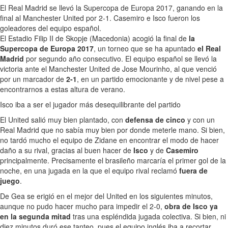
El Real Madrid se llevó la Supercopa de Europa 2017, ganando en la
final al Manchester United por 2-1. Casemiro e Isco fueron los
goleadores del equipo español.
El Estadio Filip II de Skopje (Macedonia) acogió la final de
la
Supercopa de Europa 2017
, un torneo que se ha apuntado
el Real
Madrid
por segundo año consecutivo. El equipo español se llevó la
victoria ante el Manchester United de Jose Mourinho, al que venció
por un marcador de
2-1
, en un partido emocionante y de nivel pese a
encontrarnos a estas altura de verano.
Isco iba a ser el jugador más desequilibrante del partido
El United salió muy bien plantado, con
defensa de cinco
y con un
Real Madrid que no sabía muy bien por donde meterle mano. Si bien,
no tardó mucho el equipo de Zidane en encontrar el modo de hacer
daño a su rival, gracias al buen hacer de
Isco
y de
Casemiro
principalmente. Precisamente el brasileño marcaría el primer gol de la
noche, en una jugada en la que el equipo rival reclamó
fuera de
juego
.
De Gea se erigió en el mejor del United en los siguientes minutos,
aunque no pudo hacer mucho para impedir el 2-0,
obra de Isco ya
en la segunda mitad
tras una espléndida jugada colectiva. Si bien, ni
diez minutos duró ese tanteo, pues el equipo inglés iba a recortar